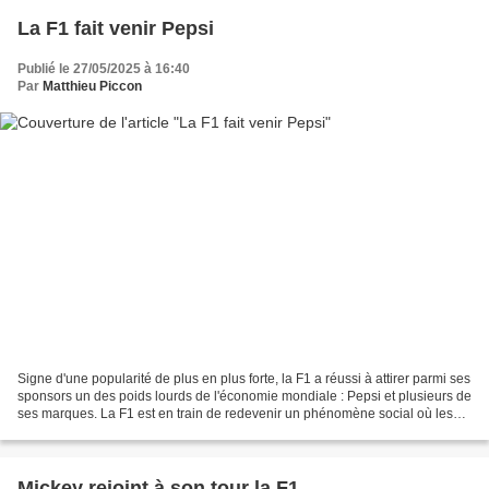
La F1 fait venir Pepsi
Publié le 27/05/2025 à 16:40
Par
Matthieu Piccon
Signe d'une popularité de plus en plus forte, la F1 a réussi à attirer parmi ses
sponsors un des poids lourds de l'économie mondiale : Pepsi et plusieurs de
ses marques. La F1 est en train de redevenir un phénomène social où les
marques de grande consommation...
Mickey rejoint à son tour la F1