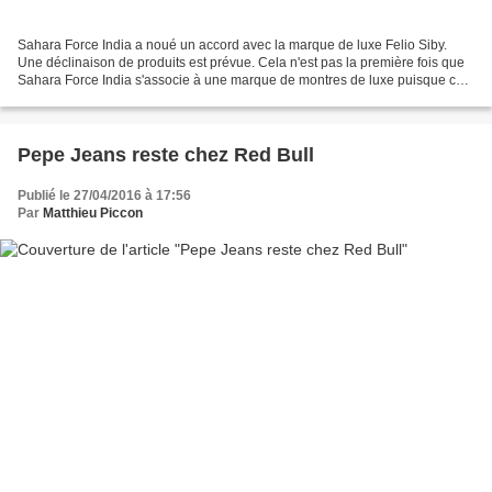
Sahara Force India a noué un accord avec la marque de luxe Felio Siby.
Une déclinaison de produits est prévue. Cela n'est pas la première fois que
Sahara Force India s'associe à une marque de montres de luxe puisque cela
avait déjà été le cas en 2013...
Pepe Jeans reste chez Red Bull
Publié le 27/04/2016 à 17:56
Par
Matthieu Piccon