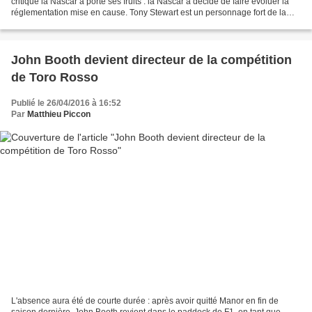
critiqué la Nascar a porté ses fruits : la Nascar a décidé de faire évoluer la
réglementation mise en cause. Tony Stewart est un personnage fort de la
Nascar. Il est non seulement...
John Booth devient directeur de la compétition
de Toro Rosso
Publié le 26/04/2016 à 16:52
Par
Matthieu Piccon
L'absence aura été de courte durée : après avoir quitté Manor en fin de
saison dernière, John Booth revient dans le paddock de F1, en tant que