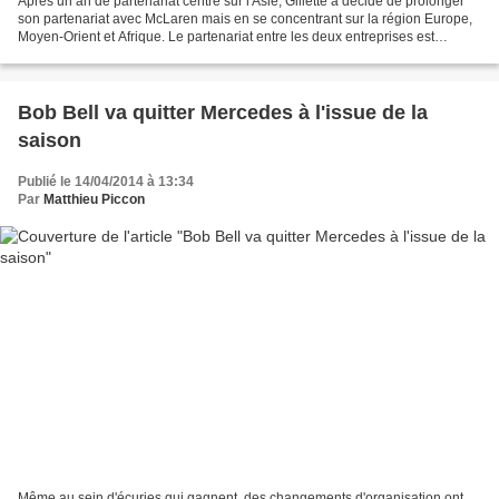
Après un an de partenariat centré sur l'Asie, Gillette a décidé de prolonger
son partenariat avec McLaren mais en se concentrant sur la région Europe,
Moyen-Orient et Afrique. Le partenariat entre les deux entreprises est
particulier dans le sens où le...
Bob Bell va quitter Mercedes à l'issue de la
saison
Publié le 14/04/2014 à 13:34
Par
Matthieu Piccon
Même au sein d'écuries qui gagnent, des changements d'organisation ont