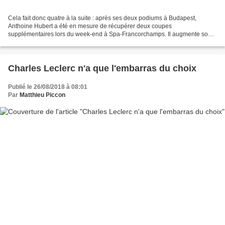
Cela fait donc quatre à la suite : après ses deux podiums à Budapest,
Anthoine Hubert a été en mesure de récupérer deux coupes
supplémentaires lors du week-end à Spa-Francorchamps. Il augmente son
avance au championnat. Après trois semaines sans course,...
Charles Leclerc n'a que l'embarras du choix
Publié le 26/08/2018 à 08:01
Par
Matthieu Piccon