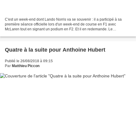
C'est un week-end dont Lando Norris va se souvenir : il a participé à sa
première séance officielle lors d'un week-end de course en F1 avec
McLaren tout en signant un podium en F2. Et il en redemande. Le
programme traditionnel de Lando Norris a quelque...
Quatre à la suite pour Anthoine Hubert
Publié le 26/08/2018 à 09:15
Par
Matthieu Piccon