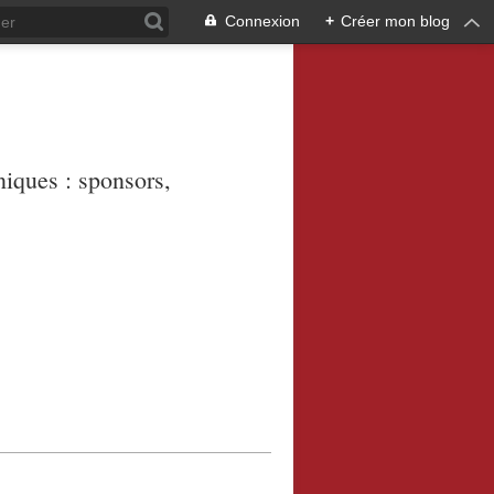
Connexion
+
Créer mon blog
niques : sponsors,