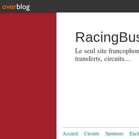
RacingBus
Le seul site francopho
transferts, circuits...
Accueil
Circuits
Sponsors
Excl