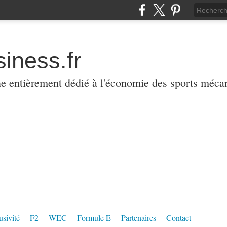
iness.fr
ne entièrement dédié à l'économie des sports méca
usivité
F2
WEC
Formule E
Partenaires
Contact