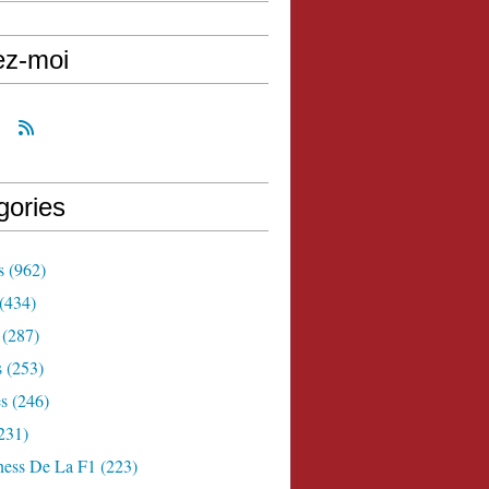
ez-moi
gories
s
(962)
(434)
(287)
s
(253)
s
(246)
231)
ness De La F1
(223)