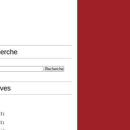
erche
ives
1)
1)