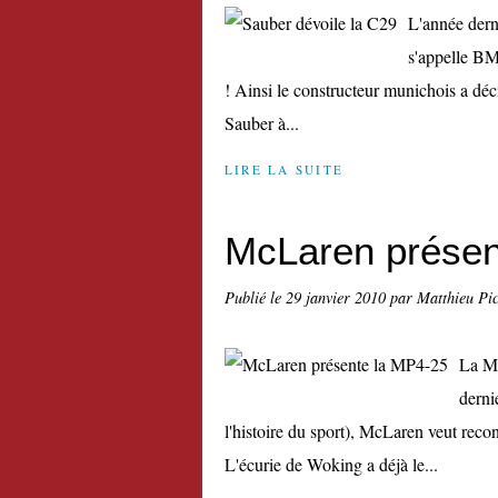
L'année dern
s'appelle BM
! Ainsi le constructeur munichois a déci
Sauber à...
LIRE LA SUITE
McLaren présen
Publié le
29 janvier 2010
par Matthieu Pi
La MP
derni
l'histoire du sport), McLaren veut reco
L'écurie de Woking a déjà le...