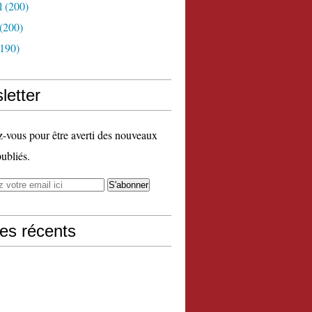
l
(200)
(200)
190)
letter
vous pour être averti des nouveaux
publiés.
les récents