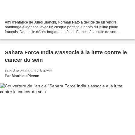
Ami d'enfance de Jules Bianchi, Norman Nato a décidé de lui rendre
hommage à Monaco, avec un casque portant la photo du jeune pilote
français. Depuis le décès tragique de Jules Bianchi à la suite de son
accident de Suzuka en 2014, les hommages se sont...
Sahara Force India s’associe à la lutte contre le
cancer du sein
Publié le 25/05/2017 à 07:55
Par
Matthieu Piccon