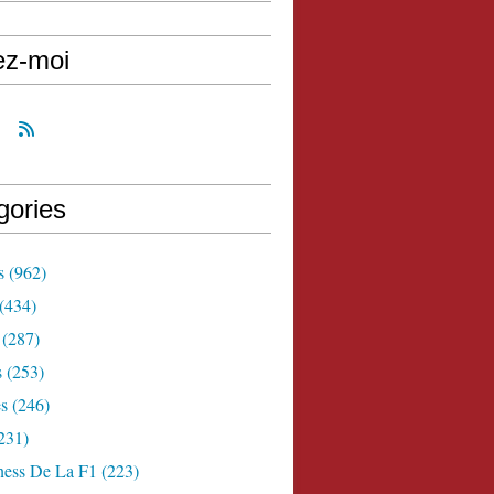
ez-moi
gories
s
(962)
(434)
(287)
s
(253)
s
(246)
231)
ness De La F1
(223)