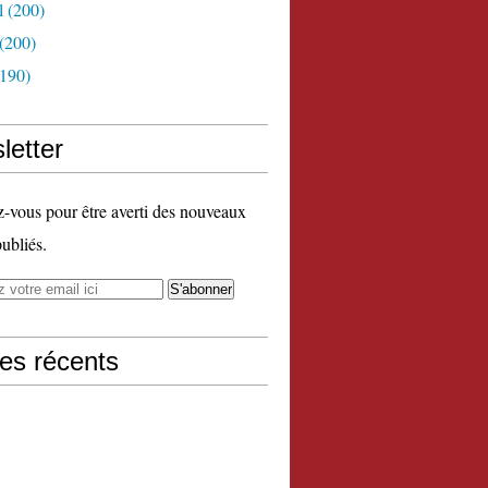
l
(200)
(200)
190)
letter
vous pour être averti des nouveaux
publiés.
les récents