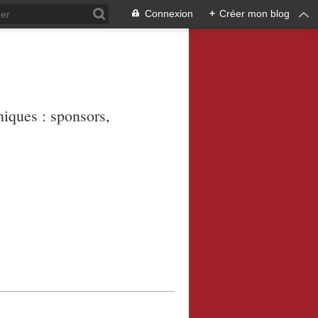
Connexion
+
Créer mon blog
niques : sponsors,