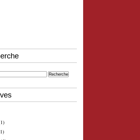
erche
ives
1)
1)