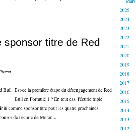
Mars
2025
2024
2023
2022
le sponsor titre de Red
2021
2020
2019
Piccon
2018
2017
Est-ce la première étape du désengagement de Red
2016
Bull en Formule 1 ? En tout cas, l'écurie triple
2015
niti comme sponsor-titre pour les quatre prochaines
2014
onsor de l'écurie de Milton...
2013
2012