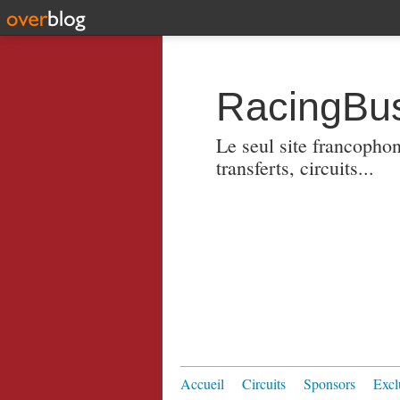
RacingBus
Le seul site francopho
transferts, circuits...
Accueil
Circuits
Sponsors
Excl