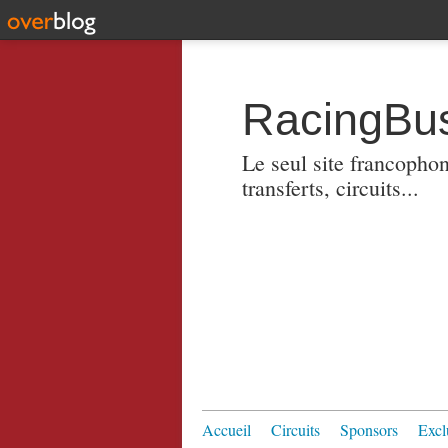
RacingBus
Le seul site francopho
transferts, circuits...
Accueil
Circuits
Sponsors
Excl