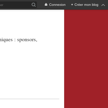
Connexion
+
Créer mon blog
niques : sponsors,