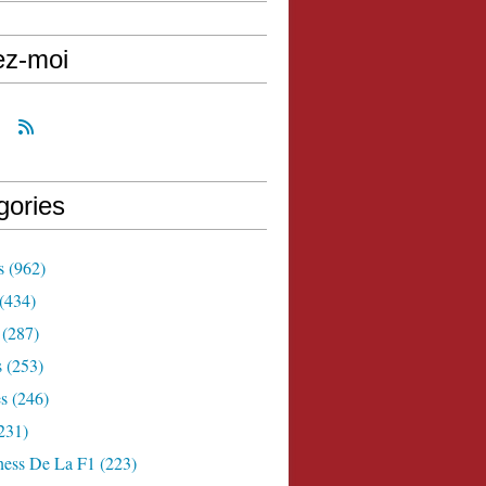
ez-moi
gories
s
(962)
(434)
(287)
s
(253)
s
(246)
231)
ness De La F1
(223)