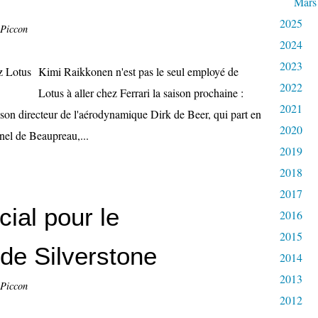
Mars
2025
 Piccon
2024
2023
Kimi Raikkonen n'est pas le seul employé de
2022
Lotus à aller chez Ferrari la saison prochaine :
2021
e son directeur de l'aérodynamique Dirk de Beer, qui part en
2020
nnel de Beaupreau,...
2019
2018
2017
ial pour le
2016
2015
de Silverstone
2014
2013
 Piccon
2012