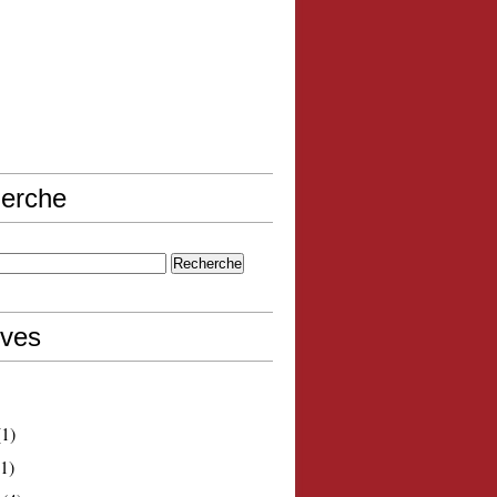
erche
ives
1)
1)