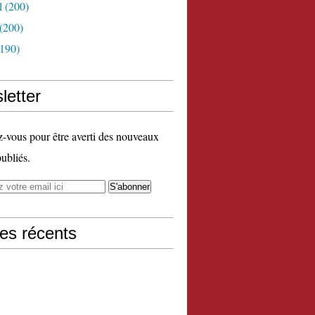
l
(200)
(200)
190)
letter
vous pour être averti des nouveaux
publiés.
les récents