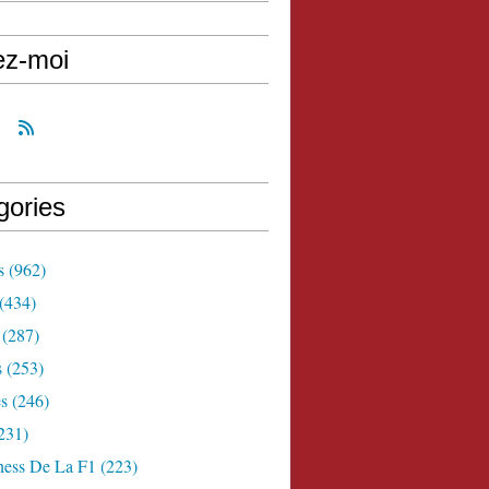
ez-moi
gories
s
(962)
(434)
(287)
s
(253)
s
(246)
231)
ness De La F1
(223)