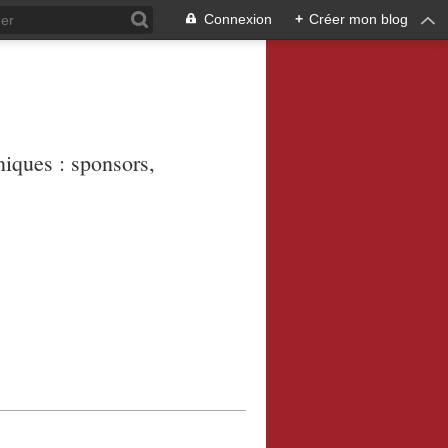
Connexion
+
Créer mon blog
niques : sponsors,