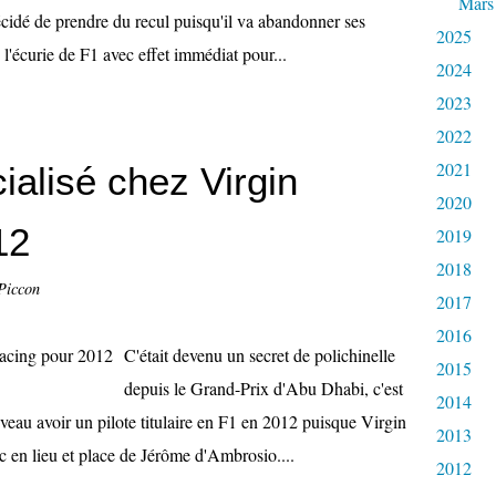
Mars
écidé de prendre du recul puisqu'il va abandonner ses
2025
e l'écurie de F1 avec effet immédiat pour...
2024
2023
2022
2021
cialisé chez Virgin
2020
12
2019
2018
Piccon
2017
2016
C'était devenu un secret de polichinelle
2015
depuis le Grand-Prix d'Abu Dhabi, c'est
2014
uveau avoir un pilote titulaire en F1 en 2012 puisque Virgin
2013
 en lieu et place de Jérôme d'Ambrosio....
2012