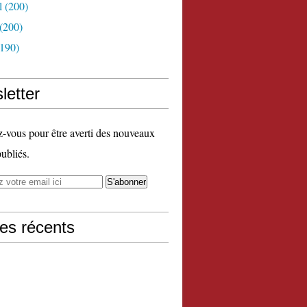
l
(200)
(200)
190)
letter
vous pour être averti des nouveaux
publiés.
les récents