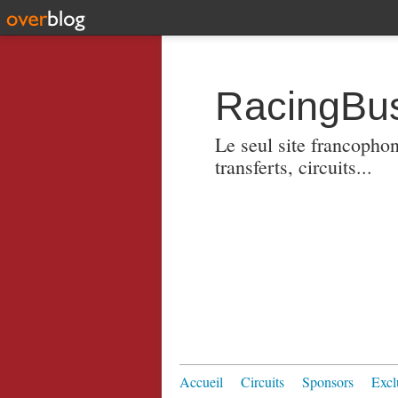
RacingBus
Le seul site francopho
transferts, circuits...
Accueil
Circuits
Sponsors
Excl