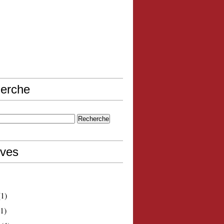
erche
ives
1)
1)