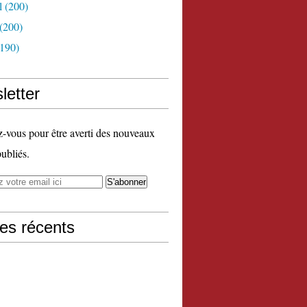
l
(200)
(200)
190)
letter
vous pour être averti des nouveaux
publiés.
les récents