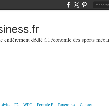
iness.fr
ne entièrement dédié à l'économie des sports méca
usivité
F2
WEC
Formule E
Partenaires
Contact