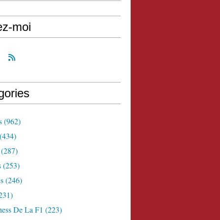
ez-moi
gories
s
(962)
(434)
(287)
s
(253)
s
(246)
231)
ness De La F1
(223)