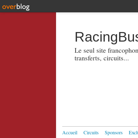
RacingBus
Le seul site francopho
transferts, circuits...
Accueil
Circuits
Sponsors
Excl