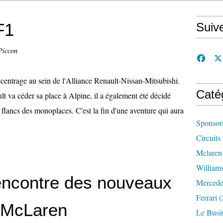
 F1
Suiv
Piccon
ecentrage au sein de l'Alliance Renault-Nissan-Mitsubishi.
Caté
t va céder sa place à Alpine, il a également été décidé
es flancs des monoplaces. C'est la fin d'une aventure qui aura
Sponsor
Circuits
Mclaren
William
 rencontre des nouveaux
Mercede
Ferrari
(
e McLaren
Le Busi