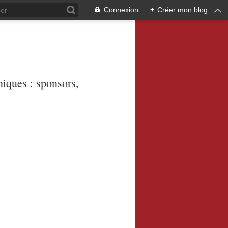
Connexion
+
Créer mon blog
niques : sponsors,