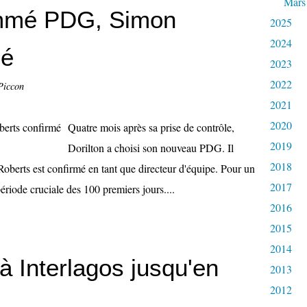
Mars
ommé PDG, Simon
2025
2024
mé
2023
2022
Piccon
2021
2020
Quatre mois après sa prise de contrôle,
2019
Dorilton a choisi son nouveau PDG. Il
2018
Roberts est confirmé en tant que directeur d'équipe. Pour un
2017
ériode cruciale des 100 premiers jours....
2016
2015
2014
à Interlagos jusqu'en
2013
2012