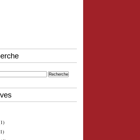
erche
ives
1)
1)