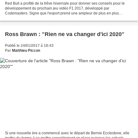
Red Bull a profité de la trêve hivernale pour donner ses conseils pour le
développement du prochain jeu vidéo F1 2017, développé par
Codemasters. Signe que l'esport prend une ampleur de plus en plus
importante. Depuis plusieurs années, Red Bull est devenue...
Ross Brawn : "Rien ne va changer d'ici 2020"
Publié le 24/01/2017 à 18:43
Par
Matthieu Piccon
Si une nouvelle ère a commencé avec le départ de Bernie Ecclestone, elle
mettra du temps à se mettre concrètement en place puisque les actuels