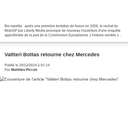
Bis repetita : après une première tentative de fusion en 2006, le rachat du
MotoGP par Liberty Media provoque de nouveau l'ouverture d'une enquête
approfondie de la part de la Commission Européenne. L'histoire semble se
répéter : il y a 18 ans, le fonds...
Valtteri Bottas retourne chez Mercedes
Publié le 20/12/2024 à 01:14
Par
Matthieu Piccon