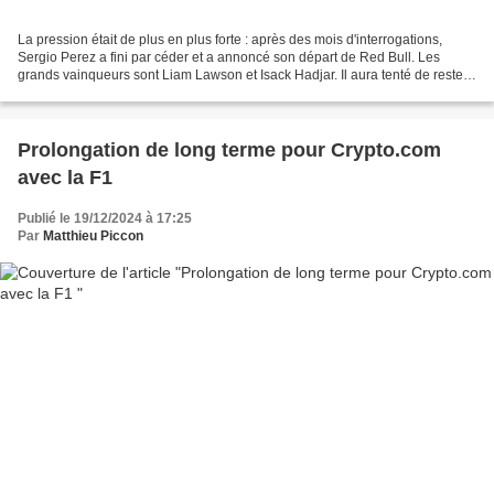
La pression était de plus en plus forte : après des mois d'interrogations,
Sergio Perez a fini par céder et a annoncé son départ de Red Bull. Les
grands vainqueurs sont Liam Lawson et Isack Hadjar. Il aura tenté de rester
jusqu'au bout. Comme la saison...
Prolongation de long terme pour Crypto.com
avec la F1
Publié le 19/12/2024 à 17:25
Par
Matthieu Piccon