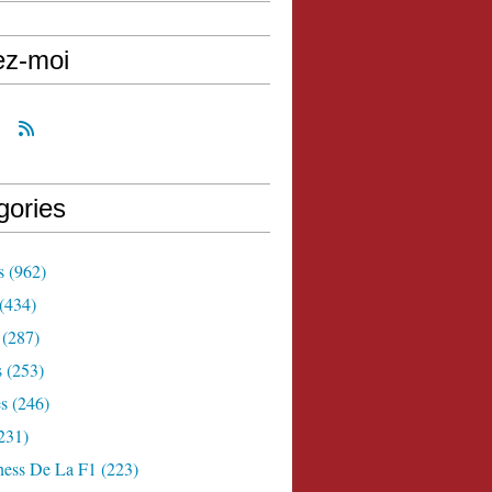
ez-moi
gories
s
(962)
(434)
(287)
s
(253)
s
(246)
231)
ness De La F1
(223)