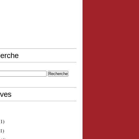
erche
ives
1)
1)