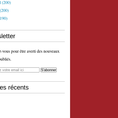
l
(200)
(200)
190)
letter
vous pour être averti des nouveaux
publiés.
les récents