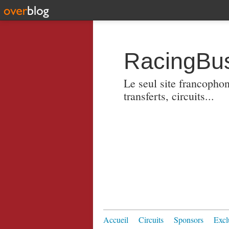
RacingBus
Le seul site francopho
transferts, circuits...
Accueil
Circuits
Sponsors
Excl