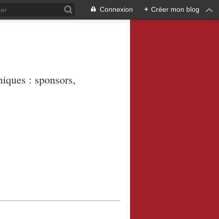
Connexion
+
Créer mon blog
niques : sponsors,