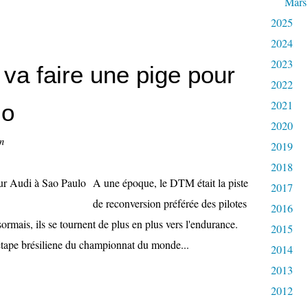
Mars
2025
2024
2023
 va faire une pige pour
2022
2021
lo
2020
n
2019
2018
A une époque, le DTM était la piste
2017
de reconversion préférée des pilotes
2016
ormais, ils se tournent de plus en plus vers l'endurance.
2015
'étape brésiliene du championnat du monde...
2014
2013
2012