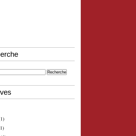
erche
ives
1)
1)