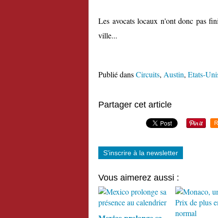
Les avocats locaux n'ont donc pas fini 
ville...
Publié dans
Circuits
,
Austin
,
Etats-Uni
Partager cet article
R
S'inscrire à la newsletter
Vous aimerez aussi :
Mexico prolonge sa