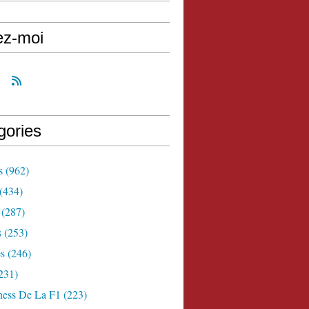
ez-moi
gories
s
(962)
(434)
(287)
s
(253)
s
(246)
231)
ness De La F1
(223)