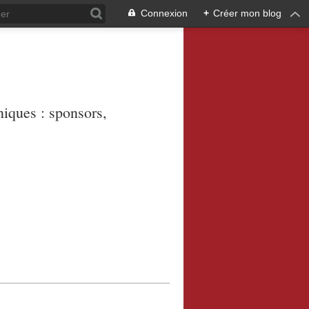
Connexion
+
Créer mon blog
niques : sponsors,