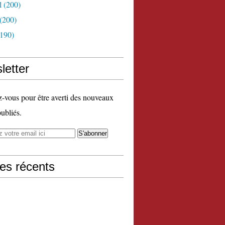
l
(200)
(200)
190)
letter
vous pour être averti des nouveaux
publiés.
les récents