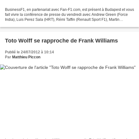
BusinessF1, en partenariat avec Fan-F1.com, est présent à Budapest et vous
fait vivre la conférence de presse du vendredi avec Andrew Green (Force
India), Luis Perez Sala (HRT), Rémi Taffin (Renault Sport F1), Martin
Whitmarsh (McLaren) et Toto Wolff...
Toto Wolff se rapproche de Frank Williams
Publié le 24/07/2012 à 10:14
Par
Matthieu Piccon