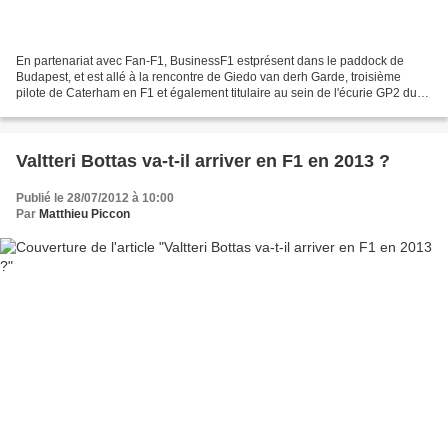
En partenariat avec Fan-F1, BusinessF1 estprésent dans le paddock de
Budapest, et est allé à la rencontre de Giedo van derh Garde, troisième
pilote de Caterham en F1 et également titulaire au sein de l'écurie GP2 du
même nom. Giedo, vous avez eu une qualification...
Valtteri Bottas va-t-il arriver en F1 en 2013 ?
Publié le 28/07/2012 à 10:00
Par
Matthieu Piccon