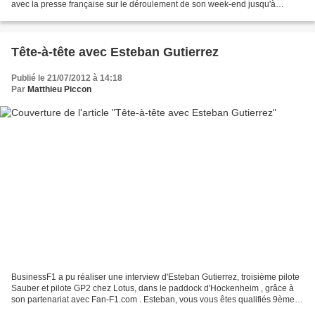
avec la presse française sur le déroulement de son week-end jusqu'à
maintenant. Charles, avec la pluie, le...
Tête-à-tête avec Esteban Gutierrez
Publié le 21/07/2012 à 14:18
Par
Matthieu Piccon
BusinessF1 a pu réaliser une interview d'Esteban Gutierrez, troisième pilote
Sauber et pilote GP2 chez Lotus, dans le paddock d'Hockenheim , grâce à
son partenariat avec Fan-F1.com . Esteban, vous vous êtes qualifiés 9ème
hier lors des qualifications...