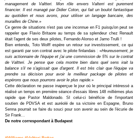
management de Valtteri. Mon rôle envers Valterri est purement
financier. Il est managé par Didier Coton, qui fait un boulot fantastique
au quotidien et nous avons, pour utiliser un langage bancaire, des
murailles de Chine
.»
Ce genre de situations n'est pas une inconnue en F1 puisqu'on peut se
rappeler que Flavio Britaore au temps de sa splendeur chez Renault
était l'agent de ses deux pilotes, Fernando Alonso et Jarno Trulli !
Bien entendu, Toto Wolff espère un retour sur investissement, ce qui
est garanti par son contrat avec le pilote finlandais : «
Heureusement, je
suis actionnaire de l'équipe et j'ai une commission de 5% sur le contrat
de Valtteri. Je pense que cela montre bien dans quel sens irait la
balance s'il ne s'agissait que d'argent. Il est très clair que l'équipe va
prendre sa décision pour avoir le meilleur package de pilotes et
espérons que nous pourrons avoir le plus rapide.
»
Cette déclaration ne passe inaperçue le jour où le principal intéressé a
réalisé un temps en première séance d'essais libres 148 millièmes plus
rapide que Pastor Maldonado. SI celui-ci bénéficie de l'important
soutien de PDVSA et est auréolé de sa victoire en Espagne, Bruno
Senna pourrait se faire du souci pour son avenir au sein de l'écurie de
Sir Frank...
De notre correspondant à Budapest
#Williams
#Valtteri Bottas