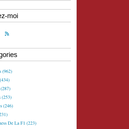
ez-moi
gories
s
(962)
(434)
(287)
s
(253)
s
(246)
231)
ness De La F1
(223)