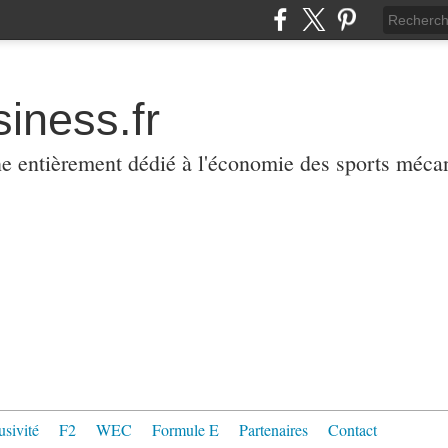
iness.fr
ne entièrement dédié à l'économie des sports méca
usivité
F2
WEC
Formule E
Partenaires
Contact