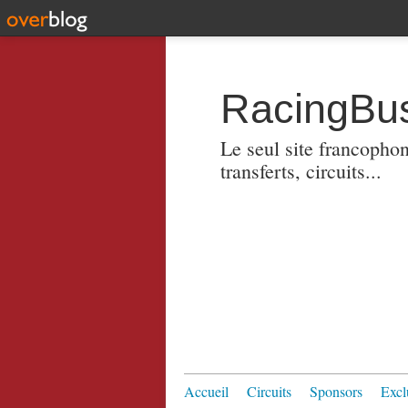
RacingBus
Le seul site francopho
transferts, circuits...
Accueil
Circuits
Sponsors
Excl