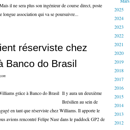
Mars
ais il ne sera plus son ingénieur de course direct, poste
2025
longue association qui va se poursuivre...
2024
2023
2022
2021
ient réserviste chez
2020
à Banco do Brasil
2019
2018
ccon
2017
2016
Il y aura un deuxième
2015
Brésilien au sein de
2014
gagé en tant que réserviste chez Williams. Il apporte le
2013
ous avions rencontré Felipe Nasr dans le paddock GP2 de
2012