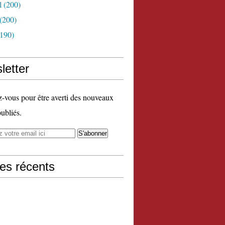
l
(200)
(200)
190)
letter
vous pour être averti des nouveaux
publiés.
les récents