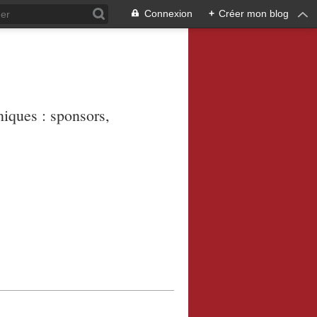
Connexion
+
Créer mon blog
niques : sponsors,