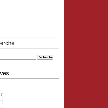
erche
ives
1)
1)