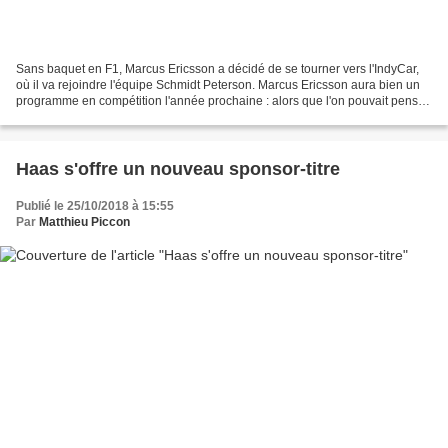
Sans baquet en F1, Marcus Ericsson a décidé de se tourner vers l'IndyCar,
où il va rejoindre l'équipe Schmidt Peterson. Marcus Ericsson aura bien un
programme en compétition l'année prochaine : alors que l'on pouvait penser
que sa carrière se dirigeait...
Haas s'offre un nouveau sponsor-titre
Publié le 25/10/2018 à 15:55
Par
Matthieu Piccon