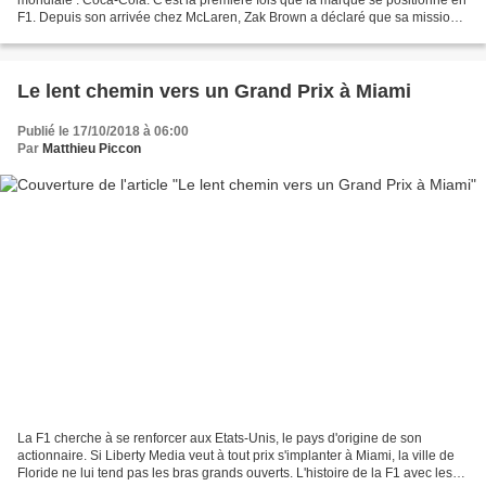
F1. Depuis son arrivée chez McLaren, Zak Brown a déclaré que sa mission
était revenir des sponsors sur...
Le lent chemin vers un Grand Prix à Miami
Publié le 17/10/2018 à 06:00
Par
Matthieu Piccon
La F1 cherche à se renforcer aux Etats-Unis, le pays d'origine de son
actionnaire. Si Liberty Media veut à tout prix s'implanter à Miami, la ville de
Floride ne lui tend pas les bras grands ouverts. L'histoire de la F1 avec les