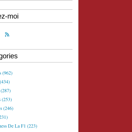
ez-moi
gories
s
(962)
(434)
(287)
s
(253)
s
(246)
231)
ness De La F1
(223)