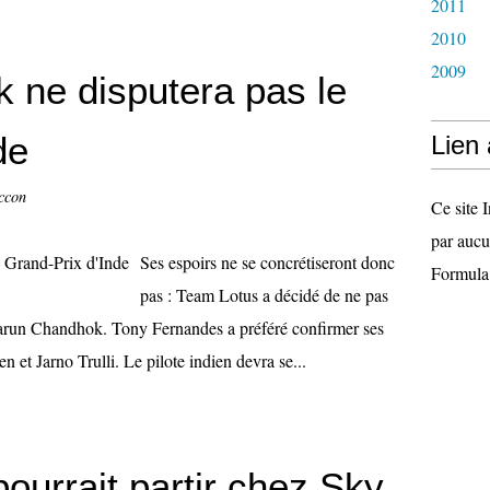
2011
2010
2009
 ne disputera pas le
de
Lien
ccon
Ce site I
par aucu
Ses espoirs ne se concrétiseront donc
Formula
pas : Team Lotus a décidé de ne pas
 Karun Chandhok. Tony Fernandes a préféré confirmer ses
n et Jarno Trulli. Le pilote indien devra se...
ourrait partir chez Sky