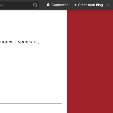
Connexion
+
Créer mon blog
niques : sponsors,