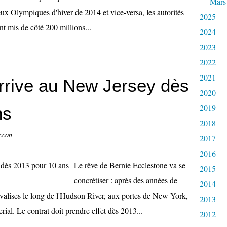
Mars
Jeux Olympiques d'hiver de 2014 et vice-versa, les autorités
2025
nt mis de côté 200 millions...
2024
2023
2022
2021
 arrive au New Jersey dès
2020
2019
ns
2018
ccon
2017
2016
Le rêve de Bernie Ecclestone va se
2015
concrétiser : après des années de
2014
valises le long de l'Hudson River, aux portes de New York,
2013
rial. Le contrat doit prendre effet dès 2013...
2012