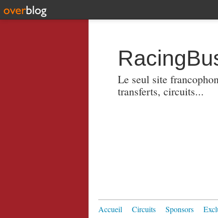
RacingBus
Le seul site francopho
transferts, circuits...
Accueil
Circuits
Sponsors
Excl