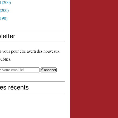
l
(200)
(200)
190)
letter
vous pour être averti des nouveaux
publiés.
les récents