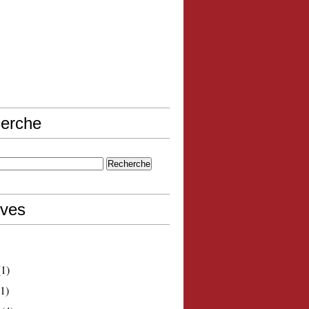
erche
ives
1)
1)