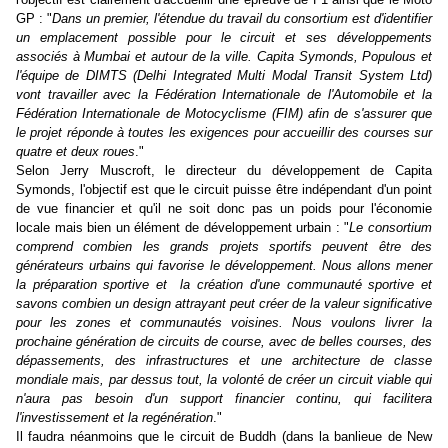
GP : "
Dans un premier, l'étendue du travail du consortium est d'identifier
un emplacement possible pour le circuit et ses développements
associés à Mumbai et autour de la ville.
Capita Symonds, Populous et
l'équipe de DIMTS (Delhi Integrated Multi Modal Transit System Ltd)
vont travailler avec la
Fédération Internationale de l'Automobile et la
Fédération Internationale de Motocyclisme (FIM) afin de s'assurer que
le projet réponde à toutes les exigences pour accueillir des courses sur
quatre et deux roues
."
Selon Jerry Muscroft, le directeur du développement de Capita
Symonds, l'objectif est que le circuit puisse être indépendant d'un point
de vue financier et qu'il ne soit donc pas un poids pour l'économie
locale mais bien un élément de développement urbain : "
Le consortium
comprend combien les grands projets sportifs peuvent être des
générateurs urbains qui favorise le développement. Nous allons mener
la préparation sportive et la création d'une communauté sportive et
savons combien un design attrayant peut créer de la valeur significative
pour les zones et communautés voisines. Nous voulons livrer la
prochaine génération de circuits de course, avec de belles courses, des
dépassements, des infrastructures et une architecture de classe
mondiale mais, par dessus tout, la volonté de créer un circuit viable qui
n'aura pas besoin d'un support financier continu, qui facilitera
l'investissement et la regénération
."
Il faudra néanmoins que le circuit de Buddh (dans la banlieue de New