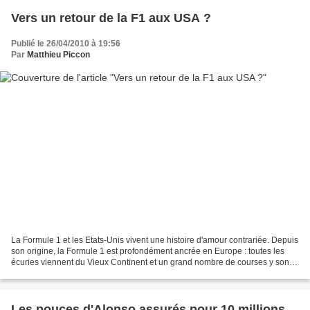
Vers un retour de la F1 aux USA ?
Publié le 26/04/2010 à 19:56
Par
Matthieu Piccon
La Formule 1 et les Etats-Unis vivent une histoire d'amour contrariée. Depuis
son origine, la Formule 1 est profondément ancrée en Europe : toutes les
écuries viennent du Vieux Continent et un grand nombre de courses y sont
toujours disputées malgré la...
Les pouces d'Alonso assurés pour 10 millions