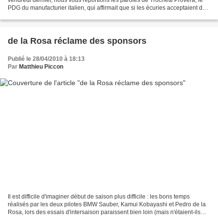
PDG du manufacturier italien, qui affirmait que si les écuries acceptaient de
passer de roues de 13 à 18",...
de la Rosa réclame des sponsors
Publié le 28/04/2010 à 18:13
Par
Matthieu Piccon
Il est difficile d'imaginer début de saison plus difficile : les bons temps
réalisés par les deux pilotes BMW Sauber, Kamui Kobayashi et Pedro de la
Rosa, lors des essais d'intersaison paraissent bien loin (mais n'étaient-ils