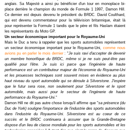
anglais. Sa Majesté a ainsi pu bénéficier d'un tour en monoplace bi-
place derrière le champion du monde de Formule 1 1997, Damon Hill.
Ce dernier est depuis devenu le président du BRDC. David Coulthard,
qui est devenu commentateur pour la télévision britannique, était là
pour représenter la Formule 1 tandis que le père et fils Haslam étaient
les représentants du Moto GP.
Un secteur économique important pour le Royaume-Uni
Mais le Duc a tenu à rappeler que les sports automobiles représentent
un secteur économique important pour le Royaume-Uni,
comme nous
avions pu en parler le mois dernier
: "
Je suis ravi d'accepter de devenir
un membre honorifique du BRDC, même si je ne suis peut-être pas
qualifié pour l'être. Je suis ici parce que l'ingénérie de haute
performance est un contributeur majeur de l'économie du Royaume-Uni
et les prouesses techniques sont souvent mises en évidence au plus
haut niveau du sport automobile qui se déroule à Silverstone. J'espère
que le futur sera rose, non seulement pour Silverstone et le sport
automobile, mais aussi pour le secteur de l'ingénerie de haute
performance du Royaume-Uni
."
Damon Hill ne dit pas autre chose lorsqu'il affirme que "
sa présence (du
Duc de York) souligne l'importance de l'industrie des sports automobiles
dans l'industrie du Royaume-Uni. Silverstone est au coeur de ce
succès et le BRDC continuera à assurer que la Grande-Bretagne
dispose d'un lieu de classe mondiale pour les sports automobiles et les