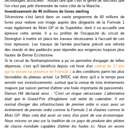
technologies associées.
" Autant dire que c'est le genre de discours que
l'on n'est pas prêt d'entrendre de notre côté de la Manche...
Investissement de 40 millions de livres sterling
Silverstone s'est lancé dans un vaste programme de 40 millions de
livres pour redorer son image auprès des dirigeants de la Formule 1
mais également du Moto GP et du Superbike, dont il va accueillir une
épreuve cette année. Il a su profiter de l'incapacité du circuit de
Donington à mettre en place les travaux nécessaires à l'accueil de ces
trois épreuves. Les travaux de l'année prochaine prévoit une refonte
des stands et des paddocks pour répondre aux exigences toujours plus
hautes de Bernie Ecclestone.
Si le circuit du Northamptonshire a pu se permettre d'engager de telles
dépenses, c'est qu'il bénéficie depuis cet hiver d'un
contrat de 17 ans
qui lui assure sa présence en Formule 1
à des conditions parmi les plus
favorables du plateau actuel. Le BRDC sait donc qu'il a le temps pour
amortir ses investissements, surtout que la venue de trois événements
majeurs par saison permet d'attirer une foule importante de passionnés.
Damon Hill déclarait ainsi : "
C'est un risque nécessaire. L'alternative
était que le Grand-Prix d'Angleterre soit retiré du calendrier. Il est
normal d'exiger des infrastructures de premier ordre si vous avez un
événement de premier ordre comme la Formule 1 et d'autres comme le
Moto GP. Mais cela doit avoir un sens d'un point de vue économique.
Nous misons un peu sur la tradition de ce pays de produire des pilotes
de classe mondiale capables d'attirer les foules ici. Nous en avons