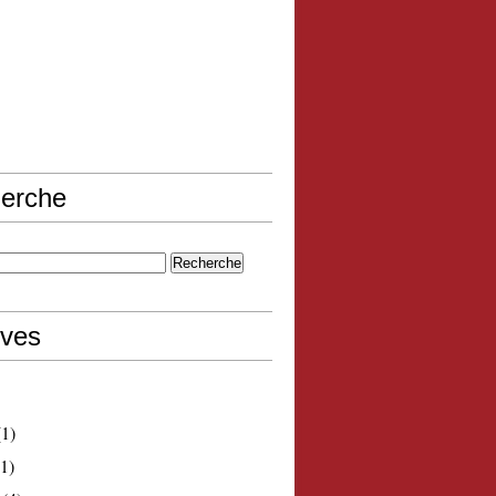
erche
ives
1)
1)