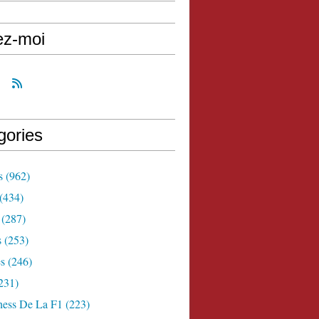
ez-moi
gories
s
(962)
(434)
(287)
s
(253)
s
(246)
231)
ness De La F1
(223)