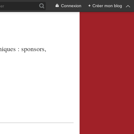
Connexion
+
Créer mon blog
niques : sponsors,