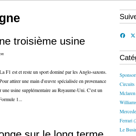
agne
Suiv
une troisième usine
on
Caté
La F1 est et reste un sport dominé par les Anglo-saxons.
Sponsor
Pour attirer une main d'œuvre spécialisée en provenance
Circuits
ir une usine supplémentaire au Royaume-Uni. C'est un
Mclaren
Formule 1...
William
Mercede
Ferrari
(
Le Busi
longe sur le long terme