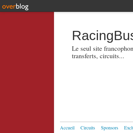
RacingBus
Le seul site francopho
transferts, circuits...
Accueil
Circuits
Sponsors
Excl