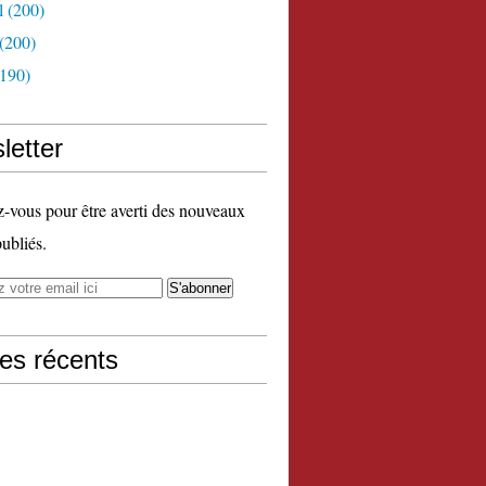
l
(200)
(200)
190)
letter
vous pour être averti des nouveaux
publiés.
les récents