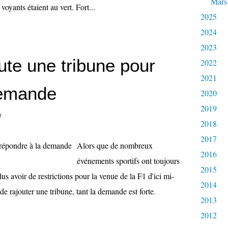
Mars
voyants étaient au vert. Fort...
2025
2024
2023
ute une tribune pour
2022
2021
demande
2020
2019
n
2018
2017
Alors que de nombreux
2016
événements sportifs ont toujours
2015
lus avoir de restrictions pour la venue de la F1 d'ici mi-
2014
 de rajouter une tribune, tant la demande est forte.
2013
2012