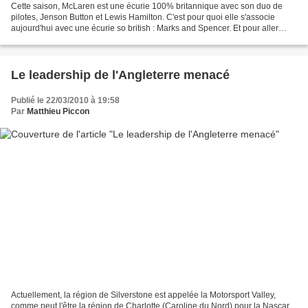
Cette saison, McLaren est une écurie 100% britannique avec son duo de
pilotes, Jenson Button et Lewis Hamilton. C'est pour quoi elle s'associe
aujourd'hui avec une écurie so british : Marks and Spencer. Et pour aller
jusqu'au bout de la logique, l'opération...
Le leadership de l'Angleterre menacé
Publié le 22/03/2010 à 19:58
Par
Matthieu Piccon
Actuellement, la région de Silverstone est appelée la Motorsport Valley,
comme peut l'être la région de Charlotte (Caroline du Nord) pour la Nascar.