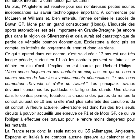
nombreux intérêts, à commencer par McLaren.
De plus, l'Angleterre est réputée pour ses nombreuses petites écuries
indépendantes au savoir technologique important. A commencer par
McLaren et Williams et, bien entendu, l'année dernière le succès de
Brawn GP, lâché par un grand constructeur (Honda). L'industrie des
sports automobiles est très importante en Grande-Bretagne (et encore
plus dans la région de Silverstone) et cela aurait été catastrophique de
perdre ce véritable poumon économique. Ecclestone a donc pris en
compte les intérêts de long-terme du sport et donc les siens.
Ce qui surprend dans cet accord, c'est sa durée : 17 ans est une très
longue période, surtout en F1 où les contrats peuvent se faire et se
défaire en clin d'oeil. L'explication est fournie par Richard Philips :
"
Nous avons toujours eu des contrats de cinq ans, ce qui ne nous a
jamais permis de faire les investissements nécessaires. 17 ans nous
permettent d'investir et d'aller de l'avant
." Les principaux travaux
devraient concernés les paddocks et la ligne des stands. Une clause
dans le contrat permet, toutefois, à chacune des parties de rompre le
contrat au bout de 10 ans si elle n'est plus satisfaite des conditions du
dit contrat. A l'heure actuelle, Silverstone est donc l'un des trois seuls
circuits à pouvoir accueillir une épreuve de F1 et de Moto GP, ce qui va
l'obliger à effectuer des travaux pour le rendre moins dangereux pour
les motards.
La France reste donc la seule nation du G5 (Allemagne, Angleterre,
Espagne et Italie) à ne compter aucune épreuve au calendrier et le