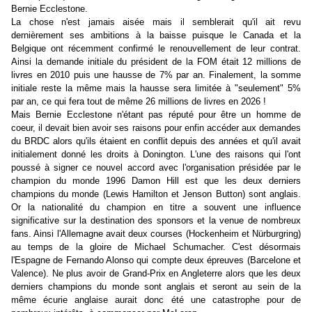
Bernie Ecclestone.
La chose n'est jamais aisée mais il semblerait qu'il ait revu
dernièrement ses ambitions à la baisse puisque le Canada et la
Belgique ont récemment confirmé le renouvellement de leur contrat.
Ainsi la demande initiale du président de la FOM était 12 millions de
livres en 2010 puis une hausse de 7% par an. Finalement, la somme
initiale reste la même mais la hausse sera limitée à "seulement" 5%
par an, ce qui fera tout de même 26 millions de livres en 2026 !
Mais Bernie Ecclestone n'étant pas réputé pour être un homme de
coeur, il devait bien avoir ses raisons pour enfin accéder aux demandes
du BRDC alors qu'ils étaient en conflit depuis des années et qu'il avait
initialement donné les droits à Donington. L'une des raisons qui l'ont
poussé à signer ce nouvel accord avec l'organisation présidée par le
champion du monde 1996 Damon Hill est que les deux derniers
champions du monde (Lewis Hamilton et Jenson Button) sont anglais.
Or la nationalité du champion en titre a souvent une influence
significative sur la destination des sponsors et la venue de nombreux
fans. Ainsi l'Allemagne avait deux courses (Hockenheim et Nürburgring)
au temps de la gloire de Michael Schumacher. C'est désormais
l'Espagne de Fernando Alonso qui compte deux épreuves (Barcelone et
Valence). Ne plus avoir de Grand-Prix en Angleterre alors que les deux
derniers champions du monde sont anglais et seront au sein de la
même écurie anglaise aurait donc été une catastrophe pour de