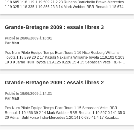
1:18.685 1:18.119 1:19.509 21 2 23 Rubens Barrichello Brawn-Mercedes
1:19.325 1:18.335 1:19.856 23 3 14 Mark Webber RBR-Renault 1:18.674
1:18.209 1:19.868 18 4 9 Jarno Trulli Toyota...
Grande-Bretagne 2009 : essais libres 3
Publié le 20/06/2009 à 10:01
Par
Matt
Pos Num Pilote Equipe Temps Ecart Tours 1 16 Nico Rosberg Williams-
Toyota 1:18.899 20 2 17 Kazuki Nakajima Williams-Toyota 1:19.102 0.203
19 3 9 Jarno Trulli Toyota 1:19.125 0.226 15 4 15 Sebastian Vettel RBR-
Renault 1:19.371 0.472 15 5 3 Felipe Massa...
Grande-Bretagne 2009 : essais libres 2
Publié le 19/06/2009 à 14:31
Par
Matt
Pos Num Pilote Equipe Temps Ecart Tours 1 15 Sebastian Vettel RBR-
Renault 1:19.456 39 2 14 Mark Webber RBR-Renault 1:19.597 0.141 35 3
20 Adrian Sutil Force India-Mercedes 1:20.141 0.685 41 4 17 Kazuki
Nakajima Williams-Toyota 1:20.209 0.753 36 5 7 Fernando...