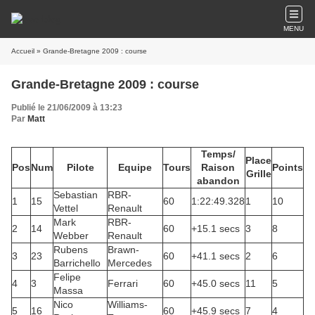
MENU
Accueil
» Grande-Bretagne 2009 : course
Grande-Bretagne 2009 : course
Publié le 21/06/2009 à 13:23
Par
Matt
Temps/
Place
Pos
Num
Pilote
Equipe
Tours
Raison
Points
Grille
abandon
Sebastian
RBR-
1
15
60
1:22:49.328
1
10
Vettel
Renault
Mark
RBR-
2
14
60
+15.1 secs
3
8
Webber
Renault
Rubens
Brawn-
3
23
60
+41.1 secs
2
6
Barrichello
Mercedes
Felipe
4
3
Ferrari
60
+45.0 secs
11
5
Massa
Nico
Williams-
5
16
60
+45.9 secs
7
4