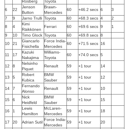
Rosberg
Toyota
Jenson
Brawn-
6
22
60
+46.2 secs
6
3
Button
Mercedes
7
9
Jarno Trulli
Toyota
60
+68.3 secs
4
2
Kimi
8
4
Ferrari
60
+69.6 secs
9
1
Räikkönen
9
10
Timo Glock
Toyota
60
+69.8 secs
8
Giancarlo
Force India-
10
21
60
+71.5 secs
16
Fisichella
Mercedes
Kazuki
Williams-
11
17
60
+74.0 secs
5
Nakajima
Toyota
Nelsinho
12
8
Renault
59
+1 tour
14
Piquet
Robert
BMW
13
5
59
+1 tour
12
Kubica
Sauber
Fernando
14
7
Renault
59
+1 tour
10
Alonso
Nick
BMW
15
6
59
+1 tour
15
Heidfeld
Sauber
Lewis
McLaren-
16
1
59
+1 tour
18
Hamilton
Mercedes
Force India-
17
20
Adrian Sutil
59
+1 tour
20
Mercedes