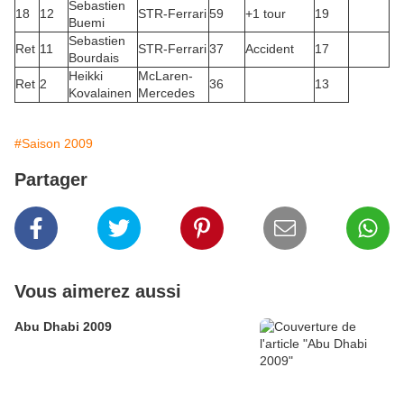
Sebastien
18
12
STR-Ferrari
59
+1 tour
19
Buemi
Sebastien
Ret
11
STR-Ferrari
37
Accident
17
Bourdais
Heikki
McLaren-
Ret
2
36
13
Kovalainen
Mercedes
#Saison 2009
Partager
Vous aimerez aussi
Abu Dhabi 2009