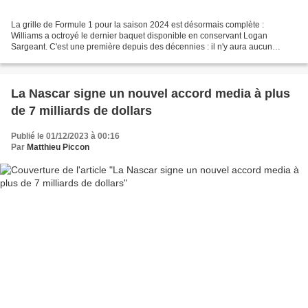
La grille de Formule 1 pour la saison 2024 est désormais complète :
Williams a octroyé le dernier baquet disponible en conservant Logan
Sargeant. C'est une première depuis des décennies : il n'y aura aucun
débutant la saison prochaine en F1. Si l'édition...
La Nascar signe un nouvel accord media à plus
de 7 milliards de dollars
Publié le 01/12/2023 à 00:16
Par
Matthieu Piccon