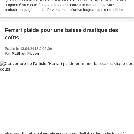
Quel contraste entre Silverstone et Valence : alors que l'épreuve anglaise a
augmenté sa capacité totale afin de répondre à la demande, la ville
portuaire espagnole a fait l'inverse mais n'arrive toujours pas à remplir les
tribunes restantes. Cela représente...
Ferrari plaide pour une baisse drastique des
coûts
Publié le 13/06/2012 à 06:09
Par
Matthieu Piccon
Alors que Ferrari a toujours été opposé à une limitation des budgets, voilà