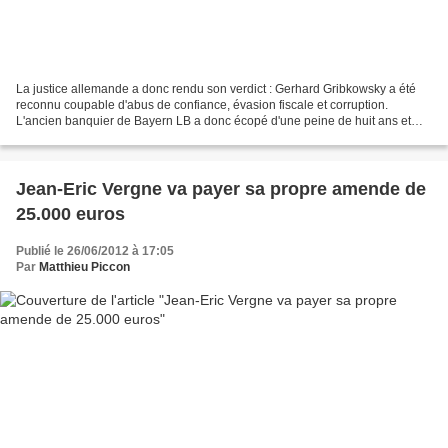
La justice allemande a donc rendu son verdict : Gerhard Gribkowsky a été
reconnu coupable d'abus de confiance, évasion fiscale et corruption.
L'ancien banquier de Bayern LB a donc écopé d'une peine de huit ans et
demi de prison. C'est donc la fin d'une...
Jean-Eric Vergne va payer sa propre amende de
25.000 euros
Publié le 26/06/2012 à 17:05
Par
Matthieu Piccon