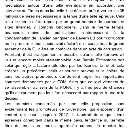
médiatique autour d'une telle éventualité en accordant une
interview au Times dans laquelle il se déclare prêt à verser les 35
millions de livres nécessaires à la tenue d'une telle épreuve. Cela
a eu le mérite d'être repris par un grand nombre de journaux et
sites Internet, y compris londoniens. Dans le même temps,
beaucoup moins de publications s'intéressaient à la
condamnation de l'ancien banquier de Bayern LB pour corruption
où le procureur munichois avait déclaré qu'il considérait le grand
argentier de la F1 d'être un complice dans un acte de corruption.
Pourtant, il est pratiquement impossible qu'une telle épreuve ait
lieu et encore moins vraisemblable que Bernie Ecclestone soit
celui qui règle la facture attendue par les écuries. En effet, cela
créerait un précédent inédit et pourrait provoquer la colère de
tous les autres promoteurs qui doivent régler les importantes
sommes demandées par la FOM. Alors que
ceux-ci viennent de
se rassembler au sein de la FOPA
, il y a très peu de chances
qu'ils n'expriment pas leur fort désaccord par rapport à une telle
décision.
Les premiers concernés par une telle proposition sont
évidemment les
promoteurs de Silverstone, qui disposent d'un
contrat qui court jusqu'en 2027
. Il faudrait donc que deux
épreuves cohabitent dans le même pays, tendance qui semble
être de moins en moins appréciée comme le montre les