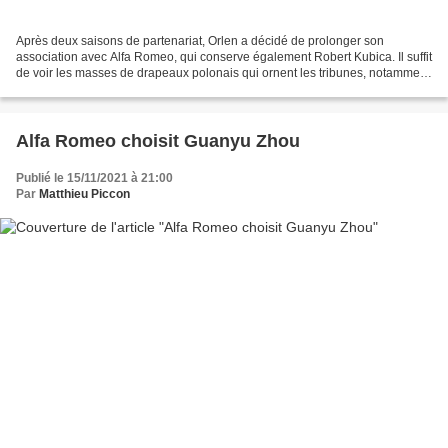
Après deux saisons de partenariat, Orlen a décidé de prolonger son
association avec Alfa Romeo, qui conserve également Robert Kubica. Il suffit
de voir les masses de drapeaux polonais qui ornent les tribunes, notamment
lorsque Robert Kubica prend le volant...
Alfa Romeo choisit Guanyu Zhou
Publié le 15/11/2021 à 21:00
Par
Matthieu Piccon