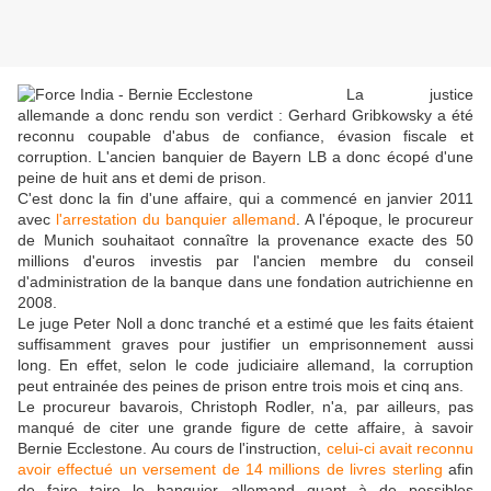
La justice
allemande a donc rendu son verdict : Gerhard Gribkowsky a été
reconnu coupable d'abus de confiance, évasion fiscale et
corruption. L'ancien banquier de Bayern LB a donc écopé d'une
peine de huit ans et demi de prison.
C'est donc la fin d'une affaire, qui a commencé en janvier 2011
avec
l'arrestation du banquier allemand
. A l'époque, le procureur
de Munich souhaitaot connaître la provenance exacte des 50
millions d'euros investis par l'ancien membre du conseil
d'administration de la banque dans une fondation autrichienne en
2008.
Le juge Peter Noll a donc tranché et a estimé que les faits étaient
suffisamment graves pour justifier un emprisonnement aussi
long. En effet, selon le code judiciaire allemand, la corruption
peut entrainée des peines de prison entre trois mois et cinq ans.
Le procureur bavarois, Christoph Rodler, n'a, par ailleurs, pas
manqué de citer une grande figure de cette affaire, à savoir
Bernie Ecclestone. Au cours de l'instruction,
celui-ci avait reconnu
avoir effectué un versement de 14 millions de livres sterling
afin
de faire taire le banquier allemand quant à de possibles