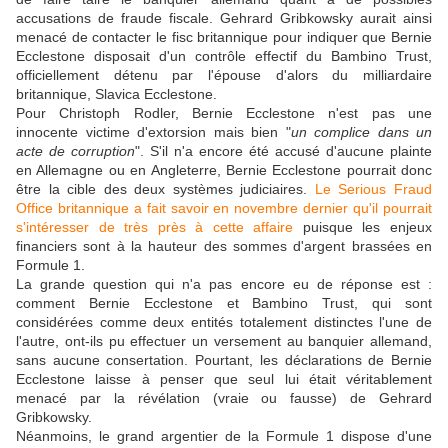
accusations de fraude fiscale. Gehrard Gribkowsky aurait ainsi
menacé de contacter le fisc britannique pour indiquer que Bernie
Ecclestone disposait d'un contrôle effectif du Bambino Trust,
officiellement détenu par l'épouse d'alors du milliardaire
britannique, Slavica Ecclestone.
Pour Christoph Rodler, Bernie Ecclestone n'est pas une
innocente victime d'extorsion mais bien "
un complice dans un
acte de corruption
". S'il n'a encore été accusé d'aucune plainte
en Allemagne ou en Angleterre, Bernie Ecclestone pourrait donc
être la cible des deux systèmes judiciaires.
Le Serious Fraud
Office britannique a fait savoir en novembre dernier qu'il pourrait
s'intéresser de très près à cette affaire
puisque les enjeux
financiers sont à la hauteur des sommes d'argent brassées en
Formule 1.
La grande question qui n'a pas encore eu de réponse est :
comment Bernie Ecclestone et Bambino Trust, qui sont
considérées comme deux entités totalement distinctes l'une de
l'autre, ont-ils pu effectuer un versement au banquier allemand,
sans aucune consertation. Pourtant, les déclarations de Bernie
Ecclestone laisse à penser que seul lui était véritablement
menacé par la révélation (vraie ou fausse) de Gehrard
Gribkowsky.
Néanmoins, le grand argentier de la Formule 1 dispose d'une