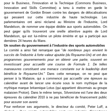
pour le Business, l'Innovation et la Technique (Commons Business,
Innovation and Skills Committee) a tenu à mettre en garde le
gouvernement de Gordon Brown contre les dangers de délocalisations
qui pesaient sur cette industrie de haute technologie. Les
parlementaires ont ainsi réclamé au Ministre de l'Industrie, Lord
Mandelson, de nommer une équipe dédiée aux sports automobiles. On
peut gager qu'ils trouveront une oreille attentive auprès de Lord
Mandelson, qui est lui-même un pilote émérite et qui a participé aux
dernières 24 heures du Mans.
Un soutien du gouvernement à l'industrie des sports automobiles
Le comité a ainsi fait remarquer que "
de nombreux pays envient le
succès de l'industrie à forte valeur ajoutée (du Royaume-Uni) et ont des
programmes gouvernements pour en obtenir une partie, souvent en
investissant pour accueillir une course de Formule 1. De telles
manoeuvres constituent une menace constante sur le leadeship dont
bénéficie le Royaume-Uni.
" Dans cette remarque, on ne peut que
penser à la Malaisie, qui a commencé par accueillir une épreuve au
calendrier avant de lancer une écurie sous le nom mythique de la
mythique marque britannique Lotus (qui appartient désormais au groupe
malaisien Proton). Dans le même temps, Silverstone est l'une des deux
épreuves du calendrier 2010 à ne pas bénéficier de financement public
pour assurer son avenir.
Pour renforcer ses arguments, le directeur du comité, Peter Luff, a