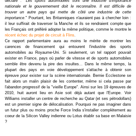
déclaré : "
Les sports automobiles sont une industrie d'importance
nationale et le gouvernement doit le reconnaître. Il est difficile de
trouver un autre pays qui mette de côté une industrie de cette
importance
." Pourtant, les Britanniques n'auraient pas à chercher loin :
il leur suffirait de traverser la Manche et ils se rendraient compte que
les Français ont préféré adopter la même politique, comme le montre le
récent échec du projet de circuit à Flins
.
Ce rapport parlementaire aura au moins le mérite de montrer les
carences de financement qui entourent l'industrie des sports
automobiles au Royaume-Uni. Si seulement, un tel rapport pouvait
exister en France, pays où parler de vitesse et de sports automobiles
semble être devenu la pire des insultes... Dans le même temps, la
plupart des pays en voie développement s'attache à obtenir son
épreuve pour exister sur la scène internationale. Bernie Ecclestone se
fait alors un malin plaisir de les contenter, même si cela passe par
l'abandon progressif de la "vieille Europe". Ainsi sur les 19 épreuves de
2010, huit auront lieu en Asie soit déjà autant que l'Europe. Voir
Williams installer un centre de recherche au Qatar (et ses pétrodollars)
est un premier signe de délocalisation. Pourquoi ne pas imaginer dans
un futur plus ou moins proche Force India s'installer complètement au
coeur de la Silicon Valley indienne ou Lotus établir sa base en Malaisie
?