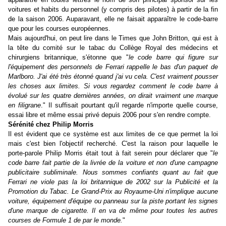
voitures et habits du personnel (y compris des pilotes) à partir de la fin
de la saison 2006. Auparavant, elle ne faisait apparaître le code-barre
que pour les courses européennes.
Mais aujourd'hui, on peut lire dans le Times que John Britton, qui est à
la tête du comité sur le tabac du Collège Royal des médecins et
chirurgiens britannique, s'étonne que "
le code barre qui figure sur
l'équipement des personnels de Ferrari rappelle le bas d'un paquet de
Marlboro. J'ai été très étonné quand j'ai vu cela. C'est vraiment pousser
les choses aux limites. Si vous regardez comment le code barre à
évolué sur les quatre dernières années, on dirait vraiment une marque
en filigrane
." Il suffisait pourtant qu'il regarde n'importe quelle course,
essai libre et même essai privé depuis 2006 pour s'en rendre compte.
Sérénité chez Philip Morris
Il est évident que ce système est aux limites de ce que permet la loi
mais c'est bien l'objectif recherché. C'est la raison pour laquelle le
porte-parole Philip Morris était tout à fait serein pour déclarer que "
le
code barre fait partie de la livrée de la voiture et non d'une campagne
publicitaire subliminale. Nous sommes confiants quant au fait que
Ferrari ne viole pas la loi britannique de 2002 sur la Publicité et la
Promotion du Tabac. Le Grand-Prix au Royaume-Uni n'implique aucune
voiture, équipement d'équipe ou panneau sur la piste portant les signes
d'une marque de cigarette. Il en va de même pour toutes les autres
courses de Formule 1 de par le monde.
"