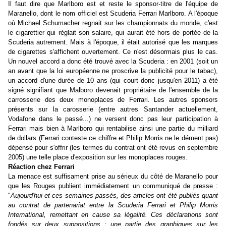
Il faut dire que Marlboro est et reste le sponsor-titre de l'équipe de
Maranello, dont le nom officiel est Scuderia Ferrari Marlboro. A l'époque
où Michael Schumacher regnait sur les championnats du monde, c'est
le cigarettier qui réglait son salaire, qui aurait été hors de portée de la
Scuderia autrement. Mais à l'époque, il était autorisé que les marques
de cigarettes s'affichent ouvertement. Ce n'est désormais plus le cas.
Un nouvel accord a donc été trouvé avec la Scuderia : en 2001 (soit un
an avant que la loi européenne ne proscrive la publicité pour le tabac),
un accord d'une durée de 10 ans (qui court donc jusqu'en 2011) a été
signé signifiant que Malboro devenait propriétaire de l'ensemble de la
carrosserie des deux monoplaces de Ferrari. Les autres sponsors
présents sur la carosserie (entre autres Santander actuellement,
Vodafone dans le passé...) ne versent donc pas leur participation à
Ferrari mais bien à Marlboro qui rentabilise ainsi une partie du milliard
de dollars (Ferrari conteste ce chiffre et Philip Morris ne le dément pas)
dépensé pour s'offrir (les termes du contrat ont été revus en septembre
2005) une telle place d'exposition sur les monoplaces rouges.
Réaction chez Ferrari
La menace est suffisament prise au sérieux du côté de Maranello pour
que les Rouges publient immédiatement un communiqué de presse :
"
Aujourd'hui et ces semaines passés, des articles ont été publiés quant
au contrat de partenariat entre la Scuderia Ferrari et Philip Morris
International, remettant en cause sa légalité. Ces déclarations sont
fondés sur deux suppositions : une partie des graphiques sur les