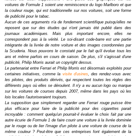
voitures de Formule 1 soient une reminiscence du logo Marlboro et que
la couleur rouge, qui est traditionnelle sur nos voitures, soit une forme
de publicité pour le tabac.
Aucun de ces arguments n'a de fondement scientifique puisqu'elles ne
reposent que sur des études qui n'ont jamais été publié dans des
journaux académiques. Mais plus important encore, elles ne
correspondent pas à la vérité. Le soi-disant code-barre est une partie
intégrante de la livrée de notre voiture et des images coordonnées par
la Scuderia. Nous pouvons le constaté par le fait qu'il évolue tous les
ans et même parfois en cours de saison. De plus, s'il s'agissait d'une
publicité, Philip Morris aurait un copyright dessus.
Le partenariat entre Ferrari et Philip Morris est désormais exploités pour
certaines initiatives, comme la
visite d'usines
, des rendez-vous avec
les pilotes, des produits dérivés, qui respectent toutes les règles des
différents pays où elles se déroulent. Il n'y a eu aucun logo ou marque
sur les voitures de courses depuis 2007, même dans les pays où les
lois locales l'autoriseraient toujours.
La supposition que simplement regarder une Ferrari rouge puisse être
plus efficace pour faire de la publicité pour des cigarettes parait
incroyable : comment quelqu'un pourrait-il évaluer le choix fait par une
autre écurie de Formule 1 de faire courir une voiture à la livrée dominée
par le rouge ou de lier l'image d'un pilote à une voiture de course de la
même couleur ? Peut-être que ces entreprises font également de la