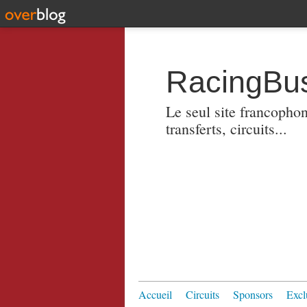
RacingBus
Le seul site francopho
transferts, circuits...
Accueil
Circuits
Sponsors
Excl