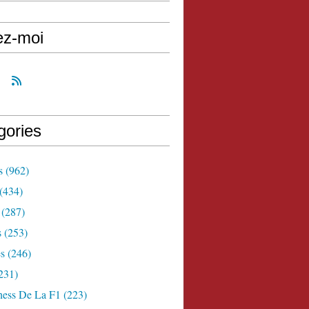
ez-moi
gories
s
(962)
(434)
(287)
s
(253)
s
(246)
231)
ness De La F1
(223)