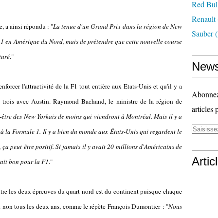
Red Bul
Renault
, a ainsi répondu : "
La tenue d'un Grand Prix dans la région de New
Sauber
(
 1 en Amérique du Nord, mais de prétendre que cette nouvelle course
turé
."
News
nforcer l'attractivité de la F1 tout entière aux Etats-Unis et qu'il y a
Abonnez-
 trois avec Austin. Raymond Bachand, le ministre de la région de
articles 
ut-être des New Yorkais de moins qui viendront à Montréal. Mais il y a
 à la Formule 1. Il y a bien du monde aux États-Unis qui regardent le
 ça peut être positif. Si jamais il y avait 20 millions d'Américains de
Artic
rait bon pour la F1
."
entre les deux épreuves du quart nord-est du continent puisque chaque
et non tous les deux ans, comme le répète François Dumontier : "
Nous