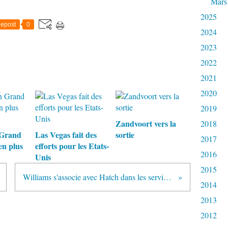
Mars
2025
epost
0
2024
2023
2022
2021
2020
2019
Zandvoort vers la
2018
 Grand
Las Vegas fait des
sortie
2017
en plus
efforts pour les Etats-
2016
Unis
2015
Williams s'associe avec Hatch dans les services aux professionnels
2014
2013
2012