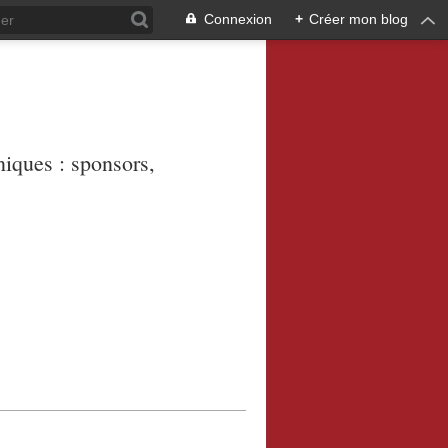
Connexion
+
Créer mon blog
niques : sponsors,