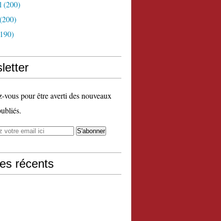
l
(200)
(200)
190)
letter
vous pour être averti des nouveaux
publiés.
les récents