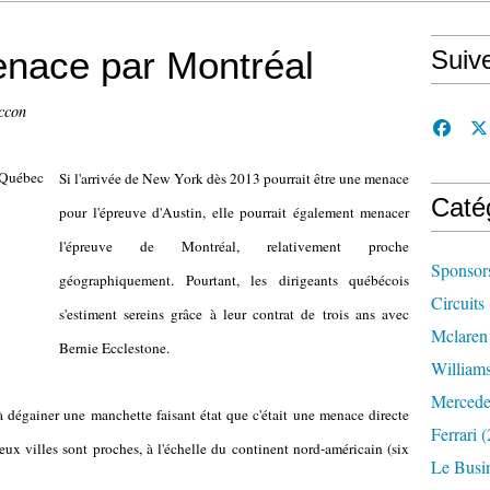
nace par Montréal
Suiv
ccon
Si l'arrivée de New York dès 2013 pourrait être une menace
Caté
pour l'épreuve d'Austin, elle pourrait également menacer
l'épreuve de Montréal, relativement proche
Sponsor
géographiquement. Pourtant, les dirigeants québécois
Circuits
s'estiment sereins grâce à leur contrat de trois ans avec
Mclaren
Bernie Ecclestone.
William
Mercede
 dégainer une manchette faisant état que c'était une menace directe
Ferrari
(
x villes sont proches, à l'échelle du continent nord-américain (six
Le Busi