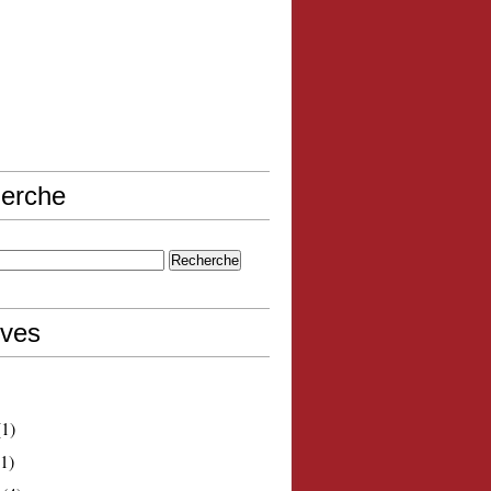
erche
ives
1)
1)