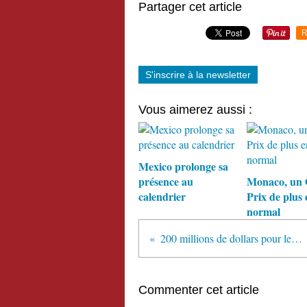
Partager cet article
R
S'inscrire à la newsletter
Vous aimerez aussi :
Mexico prolonge sa
présence au
Monaco, un
calendrier
Prix de plus 
normal
200 millions de dollars pour le circuit de Sotchi
Commenter cet article