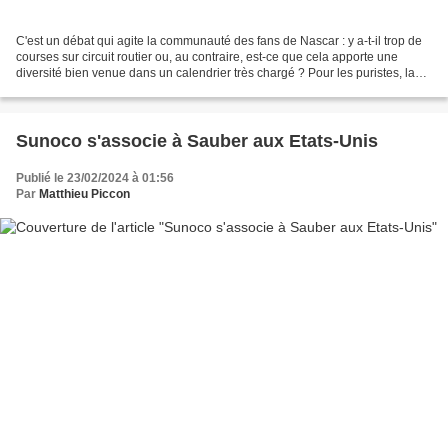
C'est un débat qui agite la communauté des fans de Nascar : y a-t-il trop de
courses sur circuit routier ou, au contraire, est-ce que cela apporte une
diversité bien venue dans un calendrier très chargé ? Pour les puristes, la
Nascar, c'est évidemment...
Sunoco s'associe à Sauber aux Etats-Unis
Publié le 23/02/2024 à 01:56
Par
Matthieu Piccon