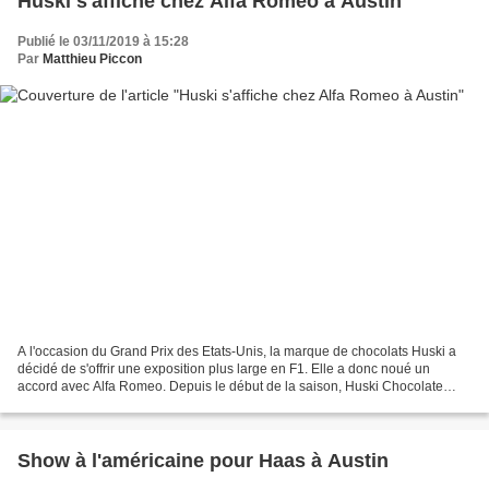
Huski s'affiche chez Alfa Romeo à Austin
Publié le 03/11/2019 à 15:28
Par
Matthieu Piccon
A l'occasion du Grand Prix des Etats-Unis, la marque de chocolats Huski a
décidé de s'offrir une exposition plus large en F1. Elle a donc noué un
accord avec Alfa Romeo. Depuis le début de la saison, Huski Chocolate
s'est offert une belle visibilité sur...
Show à l'américaine pour Haas à Austin