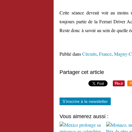
Cette séance devrait voir au moins u
toujours partie de la Ferrari Driver A
Reste donc à savoir au sein de quelle écu
Publié dans
Circuits
,
France
,
Magny-C
Partager cet article
R
S'inscrire à la newsletter
Vous aimerez aussi :