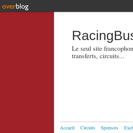
RacingBus
Le seul site francopho
transferts, circuits...
Accueil
Circuits
Sponsors
Excl