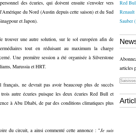
personnel des écuries, qui doivent ensuite s'envoler vers
Red Bul
l'Amérique du Nord (Austin depuis cette saison) et du Sud
Renault
(Sinagpour et Japon).
Sauber
(
de trouver une autre solution, sur le sol européen afin de
News
ntermédiaires tout en réduisant au maximum la charge
cerné. Une première session a été organisée à Silverstone
Abonnez-
illiams, Marussia et HRT.
articles 
l français, ne devrait pas avoir beaucoup plus de succès
 trois autre écuries puisque les deux écuries Red Bull et
Artic
sence à Abu Dhabi, de par des conditions climatiques plus
toire du circuit, a ainsi commenté cette annonce : "
Je suis