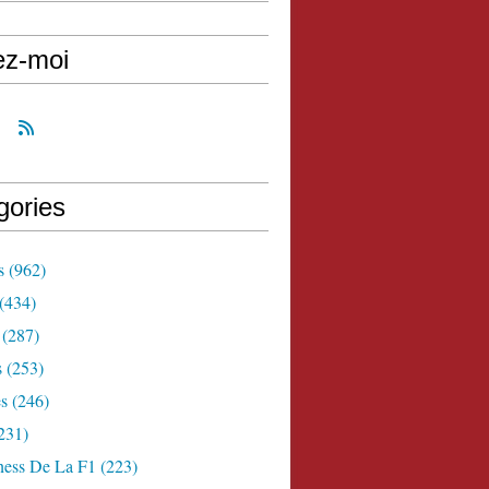
ez-moi
gories
s
(962)
(434)
(287)
s
(253)
s
(246)
231)
ness De La F1
(223)