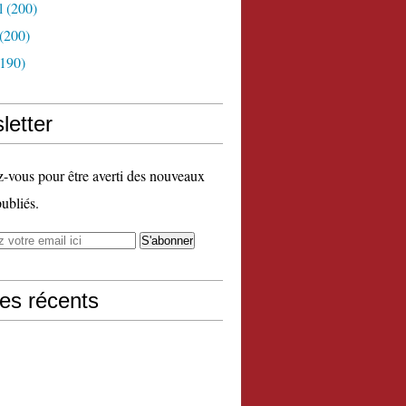
l
(200)
(200)
190)
letter
vous pour être averti des nouveaux
publiés.
les récents