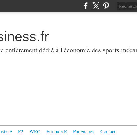
iness.fr
ne entièrement dédié à l'économie des sports méca
usivité
F2
WEC
Formule E
Partenaires
Contact