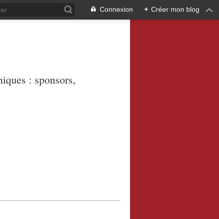
Connexion
+
Créer mon blog
niques : sponsors,