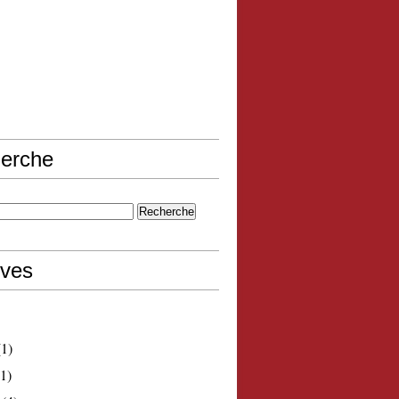
erche
ives
1)
1)