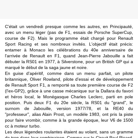
C'était un vendredi presque comme les autres, en Principauté,
avec un menu léger (pas de F1, essais de Porsche SuperCup,
course de F2). Mais le programme était chargé pour Renault
Sport Racing et ses nombreux invités. L'objectif était précis:
entamer à Monaco les célébrations du 40e anniversaire de
l'arrivée de Renault en F1, quand Jean-Pierre Jabouille a fait
débuter la RS01 en 1977, à Silverstone, pour un British GP qui a
marqué le début de la saga jaune et noire.
En guise d'apéritif, comme dans un menu parfait, un pilote
britannique, Oliver Rowland, pilote d'essai et de développement
de Renault Sport F1, a remporté sa toute première course de F2
(l'ex-GP2), grâce à une casse mécanique sur la Dallara du favori
et héros local, le Monégasque Charles Leclerc, parti en pole
position. Puis deux F1 du 20e siècle, la RS01 du "grand", le
surnom de Jabouille, version 1977/78, et la RE40 du
"professeur", alias Alain Prost, un modèle 1983, ont pris la piste
pour faire vrombir, comme à la grande époque, leur V6 de 1500
cc à moteur turbo.
Les deux légendes roulantes étaient au volant, sans un gramme
de trop dans leur combinaison. Comme sur le Circuit Paul Ricard,