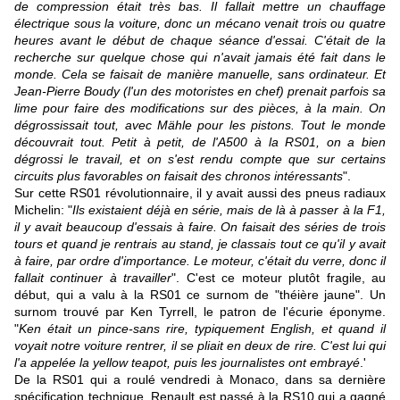
de compression était très bas. Il fallait mettre un chauffage
électrique sous la voiture, donc un mécano venait trois ou quatre
heures avant le début de chaque séance d'essai. C'était de la
recherche sur quelque chose qui n'avait jamais été fait dans le
monde. Cela se faisait de manière manuelle, sans ordinateur. Et
Jean-Pierre Boudy (l'un des motoristes en chef) prenait parfois sa
lime pour faire des modifications sur des pièces, à la main. On
dégrossissait tout, avec Mähle pour les pistons. Tout le monde
découvrait tout. Petit à petit, de l'A500 à la RS01, on a bien
dégrossi le travail, et on s'est rendu compte que sur certains
circuits plus favorables on faisait des chronos intéressants
".
Sur cette RS01 révolutionnaire, il y avait aussi des pneus radiaux
Michelin: "
Ils existaient déjà en série, mais de là à passer à la F1,
il y avait beaucoup d'essais à faire. On faisait des séries de trois
tours et quand je rentrais au stand, je classais tout ce qu'il y avait
à faire, par ordre d'importance. Le moteur, c'était du verre, donc il
fallait continuer à travailler
". C'est ce moteur plutôt fragile, au
début, qui a valu à la RS01 ce surnom de "théière jaune". Un
surnom trouvé par Ken Tyrrell, le patron de l'écurie éponyme.
"
Ken était un pince-sans rire, typiquement English, et quand il
voyait notre voiture rentrer, il se pliait en deux de rire. C'est lui qui
l'a appelée la yellow teapot, puis les journalistes ont embrayé
.'
De la RS01 qui a roulé vendredi à Monaco, dans sa dernière
spécification technique, Renault est passé à la RS10 qui a gagné