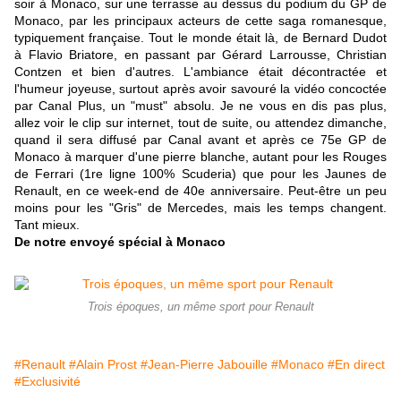
soir à Monaco, sur une terrasse au dessus du podium du GP de
Monaco, par les principaux acteurs de cette saga romanesque,
typiquement française. Tout le monde était là, de Bernard Dudot
à Flavio Briatore, en passant par Gérard Larrousse, Christian
Contzen et bien d'autres. L'ambiance était décontractée et
l'humeur joyeuse, surtout après avoir savouré la vidéo concoctée
par Canal Plus, un "must" absolu. Je ne vous en dis pas plus,
allez voir le clip sur internet, tout de suite, ou attendez dimanche,
quand il sera diffusé par Canal avant et après ce 75e GP de
Monaco à marquer d'une pierre blanche, autant pour les Rouges
de Ferrari (1re ligne 100% Scuderia) que pour les Jaunes de
Renault, en ce week-end de 40e anniversaire. Peut-être un peu
moins pour les "Gris" de Mercedes, mais les temps changent.
Tant mieux.
De notre envoyé spécial à Monaco
Trois époques, un même sport pour Renault
#Renault
#Alain Prost
#Jean-Pierre Jabouille
#Monaco
#En direct
#Exclusivité