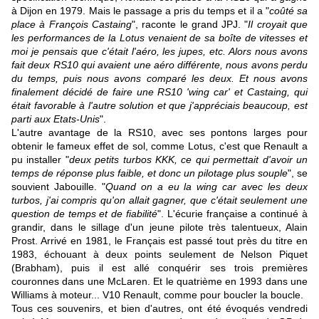
à Dijon en 1979. Mais le passage a pris du temps et il a "
coûté sa
place à François Castaing
", raconte le grand JPJ. "
Il croyait que
les performances de la Lotus venaient de sa boîte de vitesses et
moi je pensais que c'était l'aéro, les jupes, etc. Alors nous avons
fait deux RS10 qui avaient une aéro différente, nous avons perdu
du temps, puis nous avons comparé les deux. Et nous avons
finalement décidé de faire une RS10 'wing car' et Castaing, qui
était favorable à l'autre solution et que j'appréciais beaucoup, est
parti aux Etats-Unis
".
L'autre avantage de la RS10, avec ses pontons larges pour
obtenir le fameux effet de sol, comme Lotus, c'est que Renault a
pu installer "
deux petits turbos KKK, ce qui permettait d'avoir un
temps de réponse plus faible, et donc un pilotage plus souple
", se
souvient Jabouille. "
Quand on a eu la wing car avec les deux
turbos, j'ai compris qu'on allait gagner, que c'était seulement une
question de temps et de fiabilité
". L'écurie française a continué à
grandir, dans le sillage d'un jeune pilote très talentueux, Alain
Prost. Arrivé en 1981, le Français est passé tout près du titre en
1983, échouant à deux points seulement de Nelson Piquet
(Brabham), puis il est allé conquérir ses trois premières
couronnes dans une McLaren. Et le quatrième en 1993 dans une
Williams à moteur... V10 Renault, comme pour boucler la boucle.
Tous ces souvenirs, et bien d'autres, ont été évoqués vendredi