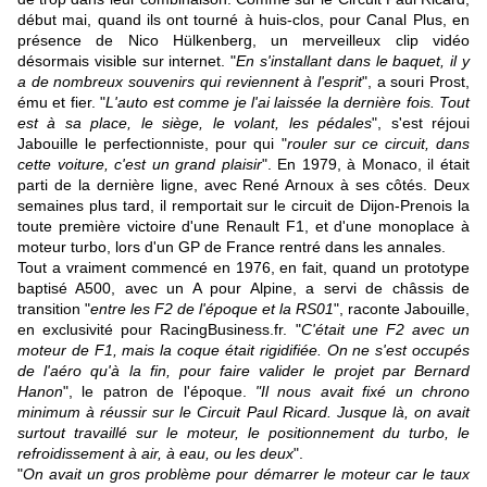
début mai, quand ils ont tourné à huis-clos, pour Canal Plus, en
présence de Nico Hülkenberg, un merveilleux clip vidéo
désormais visible sur internet. "
En s'installant dans le baquet, il y
a de nombreux souvenirs qui reviennent à l'esprit
", a souri Prost,
ému et fier. "
L'auto est comme je l'ai laissée la dernière fois. Tout
est à sa place, le siège, le volant, les pédales
", s'est réjoui
Jabouille le perfectionniste, pour qui "
rouler sur ce circuit, dans
cette voiture, c'est un grand plaisir
". En 1979, à Monaco, il était
parti de la dernière ligne, avec René Arnoux à ses côtés. Deux
semaines plus tard, il remportait sur le circuit de Dijon-Prenois la
toute première victoire d'une Renault F1, et d'une monoplace à
moteur turbo, lors d'un GP de France rentré dans les annales.
Tout a vraiment commencé en 1976, en fait, quand un prototype
baptisé A500, avec un A pour Alpine, a servi de châssis de
transition "
entre les F2 de l'époque et la RS01
", raconte Jabouille,
en exclusivité pour RacingBusiness.fr. "
C'était une F2 avec un
moteur de F1, mais la coque était rigidifiée. On ne s'est occupés
de l'aéro qu'à la fin, pour faire valider le projet par Bernard
Hanon
", le patron de l'époque.
"Il nous avait fixé un chrono
minimum à réussir sur le Circuit Paul Ricard. Jusque là, on avait
surtout travaillé sur le moteur, le positionnement du turbo, le
refroidissement à air, à eau, ou les deux
".
"
On avait un gros problème pour démarrer le moteur car le taux