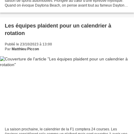
saison de sports automobiles. Plongée au cœur d'une épreuve mythique.
Quand on évoque Daytona Beach, on pense avant tout au fameux Daytona
500. C'est, en effet, sur cette fameuse...
Les équipes plaident pour un calendrier à
rotation
Publié le 23/10/2023 à 13:00
Par
Matthieu Piccon
La saison prochaine, le calendrier de la F1 comptera 24 courses. Les
équipes considèrent cela comme un plafond mais sont ouvertes à avoir une