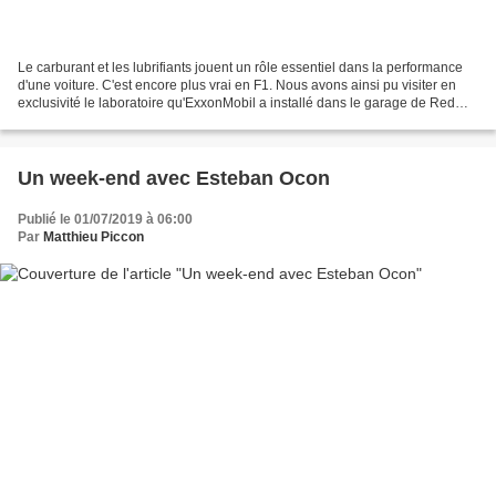
Le carburant et les lubrifiants jouent un rôle essentiel dans la performance
d'une voiture. C'est encore plus vrai en F1. Nous avons ainsi pu visiter en
exclusivité le laboratoire qu'ExxonMobil a installé dans le garage de Red
Bull qui a vu les deux partenaires...
Un week-end avec Esteban Ocon
Publié le 01/07/2019 à 06:00
Par
Matthieu Piccon