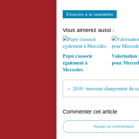
S'inscrire à la newsletter
Vous aimerez aussi :
Pepsi s'associe
Valorisation
également à
pour Merced
Mercedes
Commenter cet article
Ajouter un commentaire