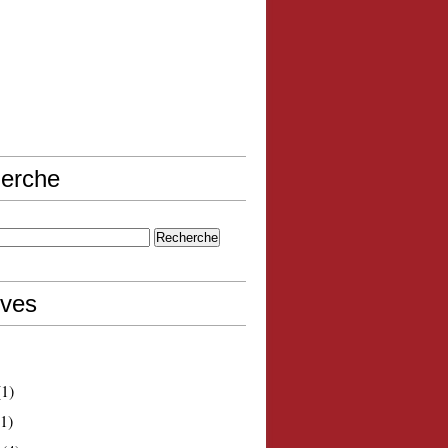
erche
ives
1)
1)