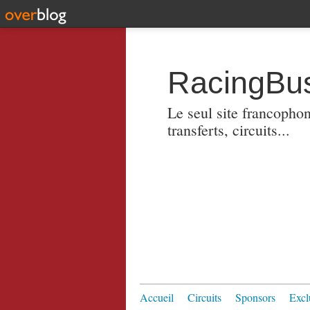
RacingBus
Le seul site francopho
transferts, circuits...
Accueil
Circuits
Sponsors
Excl