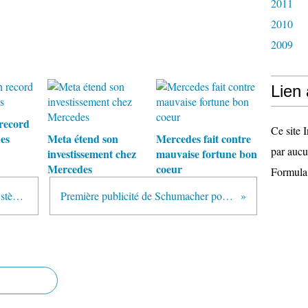
2011
2010
2009
Lien
 record
Ce site I
es
Meta étend son
Mercedes fait contre
par aucu
investissement chez
mauvaise fortune bon
Mercedes
coeur
Formula
2010 : nouveau changement du système de points
Première publicité de Schumacher pour Mercedes