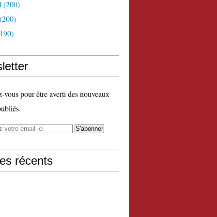
l
(200)
(200)
190)
letter
vous pour être averti des nouveaux
publiés.
les récents