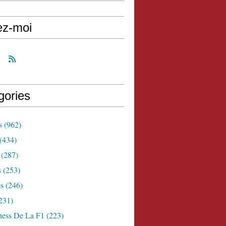
ez-moi
gories
s
(962)
(434)
(287)
s
(253)
s
(246)
231)
ness De La F1
(223)