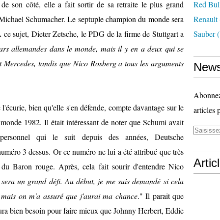
e son côté, elle a fait sortir de sa retraite le plus grand
Red Bul
 Michael Schumacher. Le septuple champion du monde sera
Renault
ce sujet, Dieter Zetsche, le PDG de la firme de Stuttgart a
Sauber
(
tars allemandes dans le monde, mais il y en a deux qui se
t Mercedes, tandis que Nico Rosberg a tous les arguments
News
Abonnez-
l'écurie, bien qu'elle s'en défende, compte davantage sur le
articles 
monde 1982. Il était intéressant de noter que Schumi avait
personnel qui le suit depuis des années, Deutsche
numéro 3 dessus. Or
ce numéro ne lui a été attribué que très
Artic
du Baron rouge. Après, cela fait sourir d'entendre Nico
 sera un grand défi. Au début, je me suis demandé si cela
oss mais on m'a assuré que j'aurai ma chance
." Il parait que
 aura bien besoin pour faire mieux que Johnny Herbert, Eddie