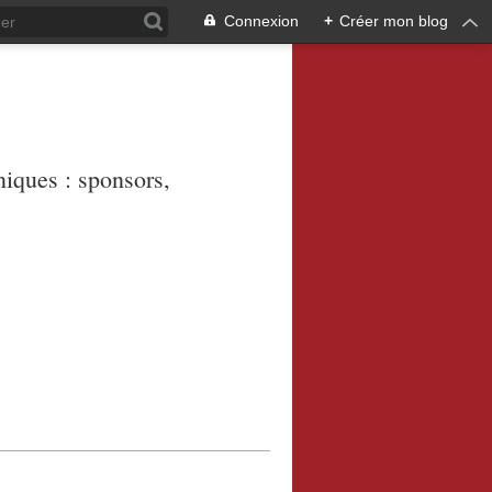
Connexion
+
Créer mon blog
niques : sponsors,