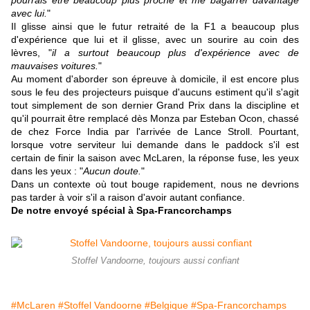
pourrais être beaucoup plus proche et me bagarrer davantage
avec lui.
"
Il glisse ainsi que le futur retraité de la F1 a beaucoup plus
d'expérience que lui et il glisse, avec un sourire au coin des
lèvres, "
il a surtout beaucoup plus d'expérience avec de
mauvaises voitures.
"
Au moment d'aborder son épreuve à domicile, il est encore plus
sous le feu des projecteurs puisque d'aucuns estiment qu'il s'agit
tout simplement de son dernier Grand Prix dans la discipline et
qu'il pourrait être remplacé dès Monza par Esteban Ocon, chassé
de chez Force India par l'arrivée de Lance Stroll.
Pourtant,
lorsque votre serviteur lui demande dans le paddock s'il est
certain de finir la saison avec McLaren, la réponse fuse, les yeux
dans les yeux : "
Aucun doute.
"
Dans un contexte où tout bouge rapidement, nous ne devrions
pas tarder à voir s'il a raison d'avoir autant confiance.
De notre envoyé spécial à Spa-Francorchamps
Stoffel Vandoorne, toujours aussi confiant
#McLaren
#Stoffel Vandoorne
#Belgique
#Spa-Francorchamps