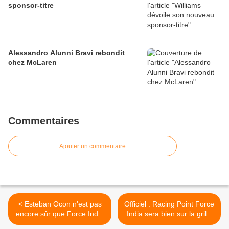
sponsor-titre
Alessandro Alunni Bravi rebondit
chez McLaren
Commentaires
Ajouter un commentaire
< Esteban Ocon n'est pas
Officiel : Racing Point Force
encore sûr que Force India
India sera bien sur la grille
roule à Spa
en Belgique >