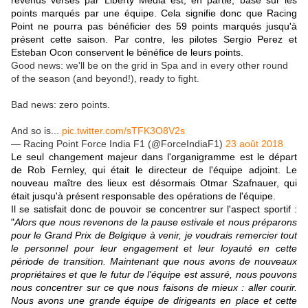
revenus versés par Liberty Media est, en partie, basé sur les
points marqués par une équipe. Cela signifie donc que Racing
Point ne pourra pas bénéficier des 59 points marqués jusqu'à
présent cette saison. Par contre, les pilotes Sergio Perez et
Esteban Ocon conservent le bénéfice de leurs points.
Good news: we'll be on the grid in Spa and in every other round
of the season (and beyond!), ready to fight.
Bad news: zero points.
And so is...
pic.twitter.com/sTFK3O8V2s
— Racing Point Force India F1 (@ForceIndiaF1)
23 août 2018
Le seul changement majeur dans l'organigramme est le départ
de Rob Fernley, qui était le directeur de l'équipe adjoint. Le
nouveau maître des lieux est désormais Otmar Szafnauer, qui
était jusqu'à présent responsable des opérations de l'équipe.
Il se satisfait donc de pouvoir se concentrer sur l'aspect sportif :
"
Alors que nous revenons de la pause estivale et nous préparons
pour le Grand Prix de Belgique à venir, je voudrais remercier tout
le personnel pour leur engagement et leur loyauté en cette
période de transition. Maintenant que nous avons de nouveaux
propriétaires et que le futur de l'équipe est assuré, nous pouvons
nous concentrer sur ce que nous faisons de mieux : aller courir.
Nous avons une grande équipe de dirigeants en place et cette