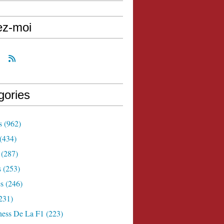
ez-moi
gories
s
(962)
(434)
(287)
s
(253)
s
(246)
231)
ness De La F1
(223)