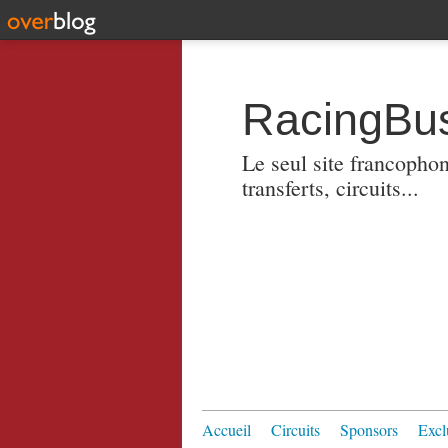
RacingBus
Le seul site francopho
transferts, circuits...
Accueil
Circuits
Sponsors
Excl