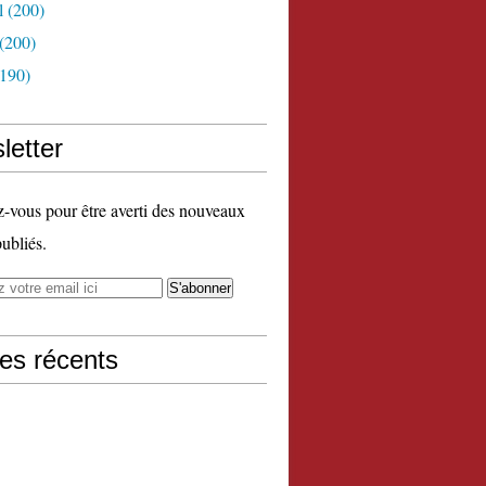
l
(200)
(200)
190)
letter
vous pour être averti des nouveaux
publiés.
les récents