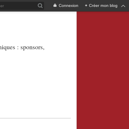
Connexion
+
Créer mon blog
niques : sponsors,