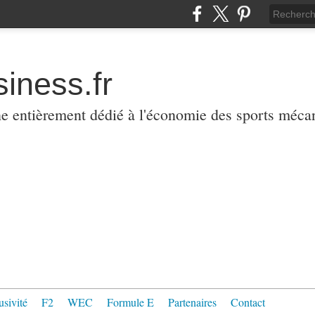
iness.fr
ne entièrement dédié à l'économie des sports méca
usivité
F2
WEC
Formule E
Partenaires
Contact