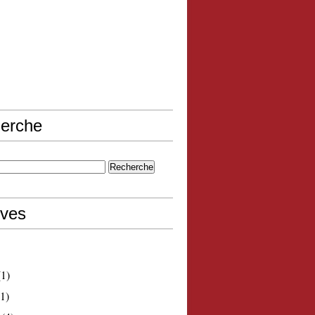
erche
ives
1)
1)