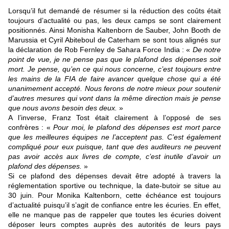
Lorsqu’il fut demandé de résumer si la réduction des coûts était
toujours d’actualité ou pas, les deux camps se sont clairement
positionnés. Ainsi Monisha Kaltenborn de Sauber, John Booth de
Marussia et Cyril Abiteboul de Caterham se sont tous alignés sur
la déclaration de Rob Fernley de Sahara Force India : «
De notre
point de vue, je ne pense pas que le plafond des dépenses soit
mort. Je pense, qu’en ce qui nous concerne, c’est toujours entre
les mains de la FIA de faire avancer quelque chose qui a été
unanimement accepté. Nous ferons de notre mieux pour soutenir
d’autres mesures qui vont dans la même direction mais je pense
que nous avons besoin des deux.
»
A l’inverse, Franz Tost était clairement à l’opposé de ses
confrères : «
Pour moi, le plafond des dépenses est mort parce
que les meilleures équipes ne l’acceptent pas. C’est également
compliqué pour eux puisque, tant que des auditeurs ne peuvent
pas avoir accès aux livres de compte, c’est inutile d’avoir un
plafond des dépenses.
»
Si ce plafond des dépenses devait être adopté à travers la
réglementation sportive ou technique, la date-butoir se situe au
30 juin. Pour Monika Kaltenborn, cette échéance est toujours
d’actualité puisqu’il s’agit de confiance entre les écuries. En effet,
elle ne manque pas de rappeler que toutes les écuries doivent
déposer leurs comptes auprès des autorités de leurs pays