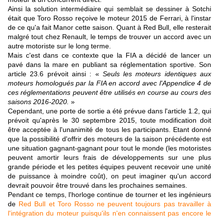
Ainsi la solution intermédiaire qui semblait se dessiner à Sotchi
était que Toro Rosso reçoive le moteur 2015 de Ferrari, à l'instar
de ce qu'a fait Manor cette saison. Quant à Red Bull, elle resterait
malgré tout chez Renault, le temps de trouver un accord avec un
autre motoriste sur le long terme.
Mais c'est dans ce contexte que la FIA a décidé de lancer un
pavé dans la mare en publiant sa réglementation sportive. Son
article 23.6 prévoit ainsi : «
Seuls les moteurs identiques aux
moteurs homologués par la FIA en accord avec l'Appendice 4 de
ces réglementations peuvent être utilisés en course au cours des
saisons 2016-2020.
»
Cependant, une porte de sortie a été prévue dans l'article 1.2, qui
prévoit qu'après le 30 septembre 2015, toute modification doit
être acceptée à l'unanimité de tous les participants. Etant donné
que la possibilité d'offrir des moteurs de la saison précédente est
une situation gagnant-gagnant pour tout le monde (les motoristes
peuvent amortir leurs frais de développements sur une plus
grande période et les petites équipes peuvent recevoir une unité
de puissance à moindre coût), on peut imaginer qu'un accord
devrait pouvoir être trouvé dans les prochaines semaines.
Pendant ce temps, l'horloge continue de tourner et les ingénieurs
de
Red Bull et Toro Rosso ne peuvent toujours pas travailler à
l'intégration du moteur puisqu'ils n'en connaissent pas encore le