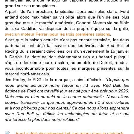
américain alors que le logo du Japonais apparaît toujours en
grand sur ses monoplaces.
A partir de l'an prochain, la situation sera bien plus claire. Ford
entend donc maximiser sa visibilité alors que l'un de ses plus
gros rivaux sur le marché américain, General Motors via sa filiale
de luxe Cadillac, va disposer de sa propre équipe sur la grille,
avec un moteur Ferrari pour les trois premières saisons
.
Alors que la saison actuelle n'est pas encore terminée, les deux
partenaires ont déjà fait savoir que les livrées de Red Bull et
Racing Bulls seraient dévoilées lors d'un événement le 15 janvier
à Detroit. La date ne doit évidemment rien au hasard puisqu'il
s'agit du deuxième jour du salon, automobile de Detroit, rendez-
vous incontournable pour toutes les marques présentes sur le
marché nord-américain.
Jim Farley, le PDG de la marque, a ainsi déclaré : "
Depuis que
nous avons annoncé notre retour en F1 avec Red Bull, les
équipes de Ford ont travaillé jour et nuit pour être prêt pour 2026.
Mais cela va bien au-delà de la course automobile. Nous allons
pouvoir transférer ce que nous apprenons en F1 à nos voitures
et à nos pick-ups pour nos clients./ Ce que nous allons apprendre
avec Red Bull va définir les technologies du futur et ce qui
m'intéresse le plus dans notre relation.
"