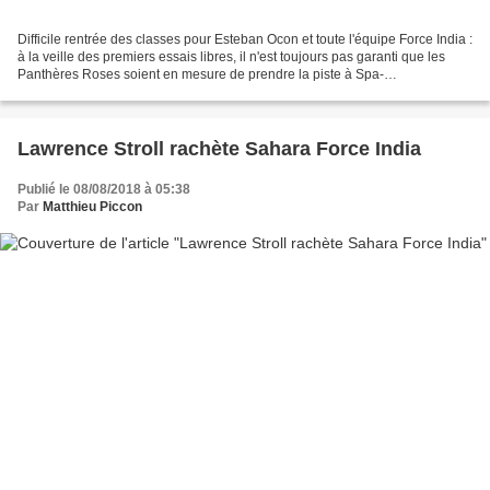
Difficile rentrée des classes pour Esteban Ocon et toute l'équipe Force India :
à la veille des premiers essais libres, il n'est toujours pas garanti que les
Panthères Roses soient en mesure de prendre la piste à Spa-
Francorchamps. On a rarement vu autant...
Lawrence Stroll rachète Sahara Force India
Publié le 08/08/2018 à 05:38
Par
Matthieu Piccon