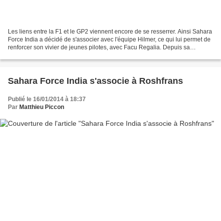
Les liens entre la F1 et le GP2 viennent encore de se resserrer. Ainsi Sahara
Force India a décidé de s'associer avec l'équipe Hilmer, ce qui lui permet de
renforcer son vivier de jeunes pilotes, avec Facu Regalia. Depuis sa
naissance, le GP2 s'est positionné...
Sahara Force India s'associe à Roshfrans
Publié le 16/01/2014 à 18:37
Par
Matthieu Piccon