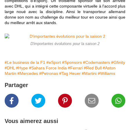
compétitions d'eSport). Un troisième sponsor fait son arrivée
avec DHL, qui a intégré cette composante virtuelle à l'accord plus
large noué avec la discipline. Ainsi le transporteur allemand
donne son nom au challenge du meilleur tour en course ainsi que
du meilleur arrêt aux stands.
D'importantes évolutions pour la saison 2
#Le business de la F1
#eSport
#Sponsors
#Codemasters
#Gfinity
#DHL
#Hype
#Sahara Force India
#Ferrari
#Red Bull
#Aston
Martin
#Mercedes
#Petronas
#Tag Heuer
#Martini
#Williams
Partager
Vous aimerez aussi