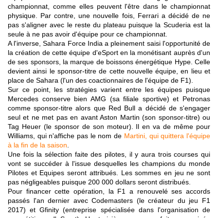
championnat, comme elles peuvent l'être dans le championnat
physique. Par contre, une nouvelle fois, Ferrari a décidé de ne
pas s'aligner avec le reste du plateau puisque la Scuderia est la
seule à ne pas avoir d'équipe pour ce championnat.
A l'inverse, Sahara Force India a pleinement saisi l'opportunité de
la création de cette équipe d'eSport en la monétisant auprès d'un
de ses sponsors, la marque de boissons énergétique Hype. Celle
devient ainsi le sponsor-titre de cette nouvelle équipe, en lieu et
place de Sahara (l'un des coactionnaires de l'équipe de F1).
Sur ce point, les stratégies varient entre les équipes puisque
Mercedes conserve bien AMG (sa filiale sportive) et Petronas
comme sponsor-titre alors que Red Bull a décidé de s'engager
seul et ne met pas en avant Aston Martin (son sponsor-titre) ou
Tag Heuer (le sponsor de son moteur). Il en va de même pour
Williams, qui n'affiche pas le nom de
Martini, qui quittera l'équipe
à la fin de la saison
.
Une fois la sélection faite des pilotes, il y aura trois courses qui
vont se succéder à l'issue desquelles les champions du monde
Pilotes et Equipes seront attribués. Les sommes en jeu ne sont
pas négligeables puisque 200 000 dollars seront distribués.
Pour financer cette opération, la F1 a renouvelé ses accords
passés l'an dernier avec Codemasters (le créateur du jeu F1
2017) et Gfinity (entreprise spécialisée dans l'organisation de